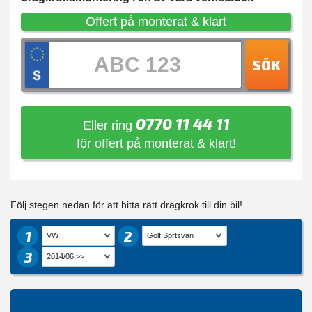
Offert på monterat & klart
SÖK
0770 11 44 11
Eller ring
för offert på monterat & klart!
Följ stegen nedan för att hitta rätt dragkrok till din bil!
1
2
3