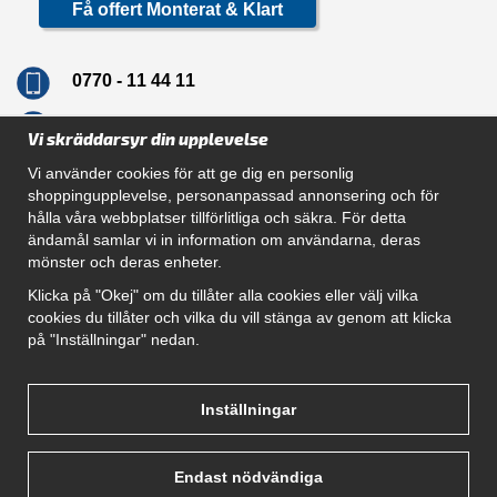
Få offert Monterat & Klart
0770 - 11 44 11
info@dragkrokskungen.se
Vi skräddarsyr din upplevelse
Vi använder cookies för att ge dig en personlig
shoppingupplevelse, personanpassad annonsering och för
hålla våra webbplatser tillförlitliga och säkra. För detta
Navigation
ändamål samlar vi in information om användarna, deras
mönster och deras enheter.
Hur beställer jag
Gör Det Själv Paket
Klicka på "Okej" om du tillåter alla cookies eller välj vilka
Montera dragkrok
cookies du tillåter och vilka du vill stänga av genom att klicka
SUPPORT
på "Inställningar" nedan.
Referenser
Villkor
Om oss
Inställningar
Endast nödvändiga