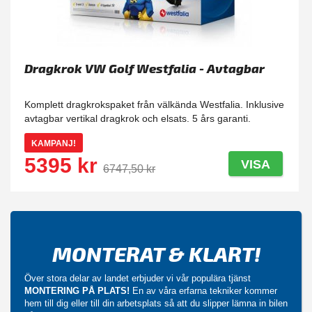
Dragkrok VW Golf Westfalia - Avtagbar
Komplett dragkrokspaket från välkända Westfalia. Inklusive
avtagbar vertikal dragkrok och elsats. 5 års garanti.
KAMPANJ!
5395 kr
VISA
6747,50 kr
MONTERAT & KLART!
Över stora delar av landet erbjuder vi vår populära tjänst
MONTERING PÅ PLATS!
En av våra erfarna tekniker kommer
hem till dig eller till din arbetsplats så att du slipper lämna in bilen