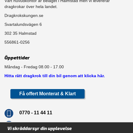
Vårt huvudkontor är beläget i Halmstad men vi levererar
dragkrokar över hela landet.
Dragkrokskungen.se
Svartalundsvägen 6
302 35 Halmstad
556861-0256
Öppettider
Måndag - Fredag 08.00 - 17.00
Hitta rätt dragkrok till din bil genom att klicka här.
Få offert Monterat & Klart
0770 - 11 44 11
info@dragkrokskungen.se
Vi skräddarsyr din upplevelse