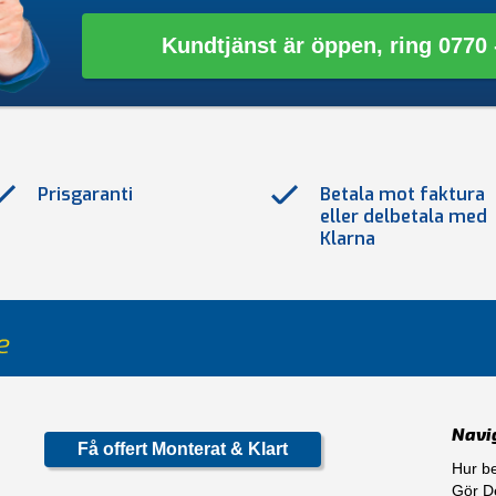
Kundtjänst är öppen, ring 0770 -
Prisgaranti
Betala mot faktura
eller delbetala med
Klarna
Navi
Få offert Monterat & Klart
Hur be
Gör De