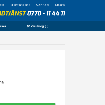
ogin
Bli företagskund
SUPPORT
Om oss
NDTJÄNST
0770 - 11 44 11
nser
Varukorg (
0
)
rna