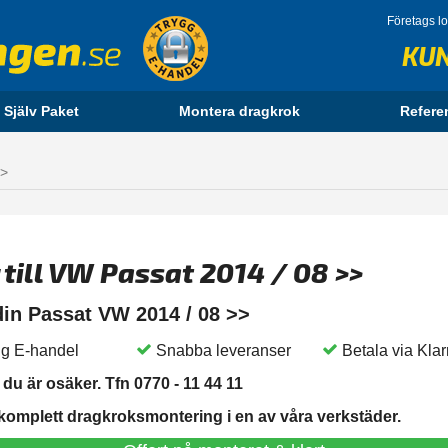
Företags l
KU
 Själv Paket
Montera dragkrok
Refere
>>
 till VW Passat 2014 / 08 >>
 din Passat VW 2014 / 08 >>
g E-handel
Snabba leveranser
Betala via Kla
du är osäker. Tfn 0770 - 11 44 11
 komplett dragkroksmontering i en av våra verkstäder.