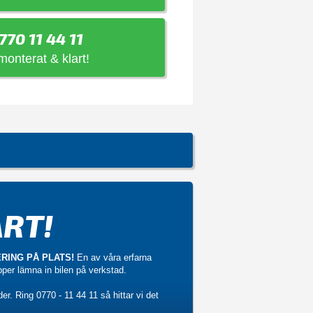
770 11 44 11
 monterat & klart!
RT!
RING PÅ PLATS!
En av våra erfarna
ipper lämna in bilen på verkstad.
der. Ring
0770 - 11 44 11
så hittar vi det