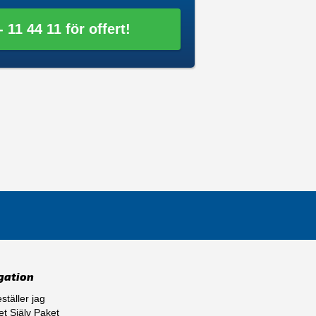
 11 44 11 för offert!
gation
ställer jag
t Själv Paket