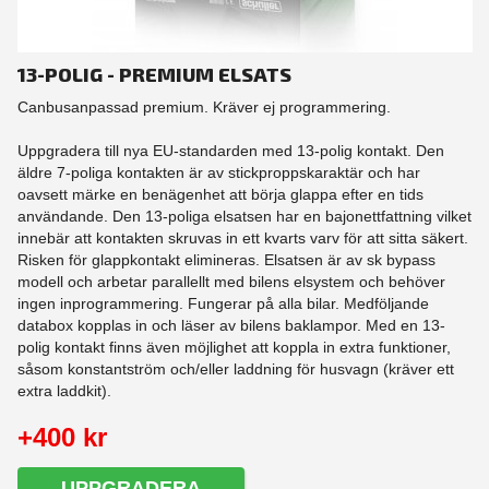
13-POLIG - PREMIUM ELSATS
Canbusanpassad premium. Kräver ej programmering.
Uppgradera till nya EU-standarden med 13-polig kontakt. Den
äldre 7-poliga kontakten är av stickproppskaraktär och har
oavsett märke en benägenhet att börja glappa efter en tids
användande. Den 13-poliga elsatsen har en bajonettfattning vilket
innebär att kontakten skruvas in ett kvarts varv för att sitta säkert.
Risken för glappkontakt elimineras. Elsatsen är av sk bypass
modell och arbetar parallellt med bilens elsystem och behöver
ingen inprogrammering. Fungerar på alla bilar. Medföljande
databox kopplas in och läser av bilens baklampor. Med en 13-
polig kontakt finns även möjlighet att koppla in extra funktioner,
såsom konstantström och/eller laddning för husvagn (kräver ett
extra laddkit).
+400 kr
UPPGRADERA