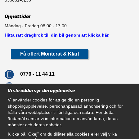
556861-0256
Öppettider
Måndag - Fredag 08.00 - 17.00
Hitta rätt dragkrok till din bil genom att klicka här.
Få offert Monterat & Klart
0770 - 11 44 11
info@dragkrokskungen.se
Vi skräddarsyr din upplevelse
Vi använder cookies för att ge dig en personlig
shoppingupplevelse, personanpassad annonsering och för
hålla våra webbplatser tillförlitliga och säkra. För detta
Navigation
ändamål samlar vi in information om användarna, deras
mönster och deras enheter.
Hur beställer jag
Gör Det Själv Paket
Klicka på "Okej" om du tillåter alla cookies eller välj vilka