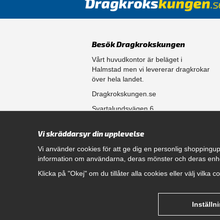
Besök Dragkrokskungen
Vårt huvudkontor är beläget i
Halmstad men vi levererar dragkrokar
över hela landet.
Dragkrokskungen.se
Svartalundsvägen 6
302 35 Halmstad
Vi skräddarsyr din upplevelse
556861-0256
Vi använder cookies för att ge dig en personlig shoppingup
information om användarna, deras mönster och deras enh
Öppettider
Klicka på "Okej" om du tillåter alla cookies eller välj vilka 
Måndag - Fredag 08.00 - 17.00
Hitta rätt dragkrok till din bil
genom att klicka här.
Inställn