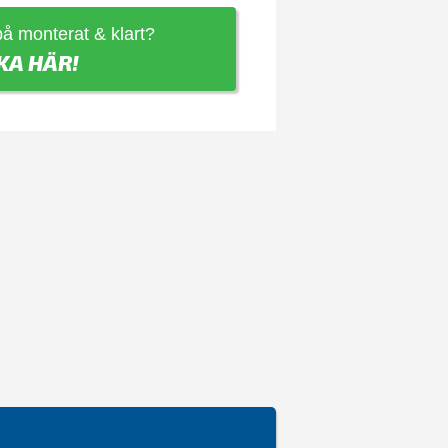
 på monterat & klart?
KA HÄR!