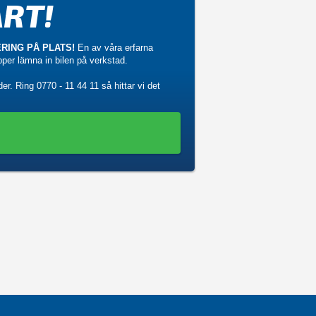
RT!
RING PÅ PLATS!
En av våra erfarna
ipper lämna in bilen på verkstad.
der. Ring
0770 - 11 44 11
så hittar vi det