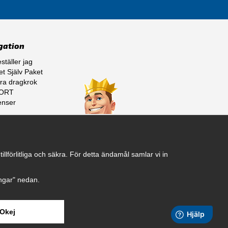
gation
ställer jag
t Själv Paket
ra dragkrok
ORT
enser
ss
lförlitliga och säkra. För detta ändamål samlar vi in
ningar" nedan.
Okej