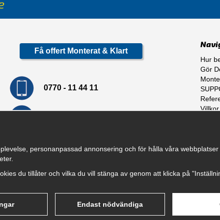
Navi
Få offert Monterat & Klart
Hur be
Gör De
Monte
0770 - 11 44 11
SUPP
Refer
Villkor
info@dragkrokskungen.se
Om o
plevelse, personanpassad annonsering och för hålla våra webbplatser til
eter.
cookies du tillåter och vilka du vill stänga av genom att klicka på "Inställ
ingar
Endast nödvändiga