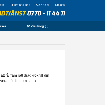
ogin
Bli företagskund
SUPPORT
Om oss
NDTJÄNST
0770 - 11 44 11
nser
Varukorg (
0
)
 få fram rätt dragkrok till din
verantör till dom stora