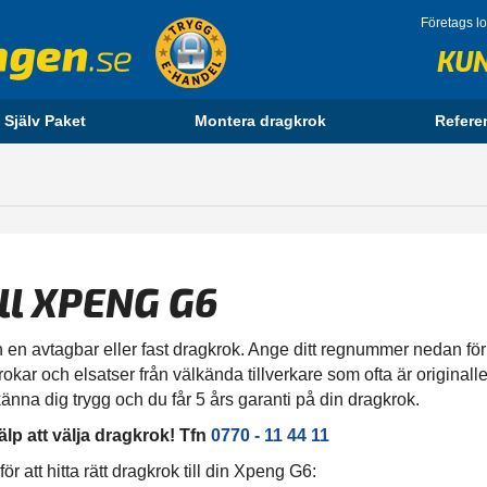
Företags l
KU
 Själv Paket
Montera dragkrok
Refere
ill XPENG G6
en avtagbar eller fast dragkrok. Ange ditt regnummer nedan för att
kar och elsatser från välkända tillverkare som ofta är originalle
änna dig trygg och du får 5 års garanti på din dragkrok.
älp att välja dragkrok! Tfn
0770 - 11 44 11
 att hitta rätt dragkrok till din Xpeng G6: