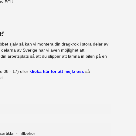
 av ECU
t!
jobbet själv så kan vi montera din dragkrok i stora delar av
ra delarna av Sverige har vi även möjlighet att
in arbetsplats så att du slipper att lämna in bilen på en
e 08 - 17) eller
klicka här för att mejla oss
så
il.
sartiklar - Tillbehör