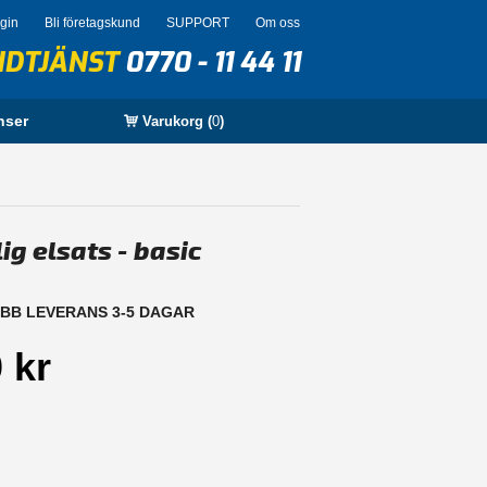
ogin
Bli företagskund
SUPPORT
Om oss
NDTJÄNST
0770 - 11 44 11
nser
Varukorg (
0
)
ig elsats - basic
B LEVERANS 3-5 DAGAR
 kr