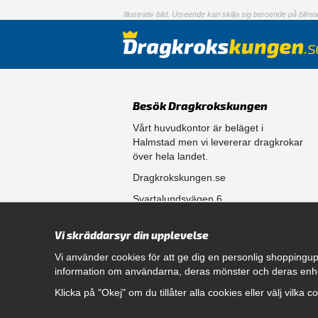
Illustrativ bild. Utseende kan skilja sig beroende på bilmod
Besök Dragkrokskungen
Vårt huvudkontor är beläget i
Halmstad men vi levererar dragkrokar
över hela landet.
Dragkrokskungen.se
Svartalundsvägen 6
302 35 Halmstad
Vi skräddarsyr din upplevelse
556861-0256
Vi använder cookies för att ge dig en personlig shoppingup
information om användarna, deras mönster och deras enh
Öppettider
Klicka på "Okej" om du tillåter alla cookies eller välj vilka 
Måndag - Fredag 08.00 - 17.00