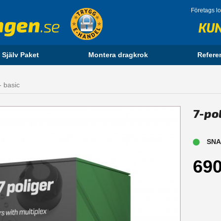
Företags l
KU
 Själv Paket
Montera dragkrok
Refere
- basic
7-pol
SNAB
690