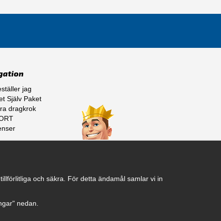
gation
ställer jag
t Själv Paket
ra dragkrok
ORT
enser
ss
lförlitliga och säkra. För detta ändamål samlar vi in
ningar" nedan.