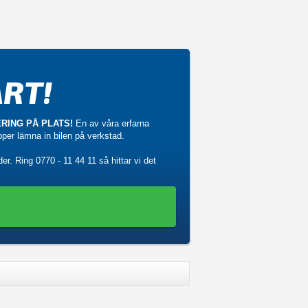
RT!
RING PÅ PLATS!
En av våra erfarna
ipper lämna in bilen på verkstad.
der. Ring
0770 - 11 44 11
så hittar vi det