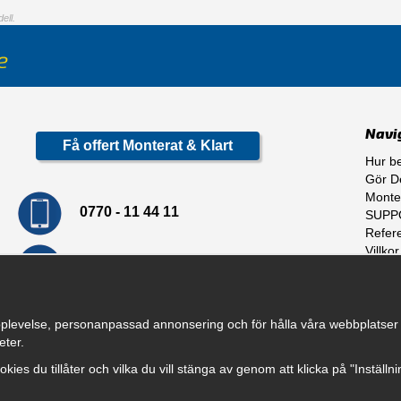
ell.
Navi
Få offert Monterat & Klart
Hur be
Gör De
Monte
0770 - 11 44 11
SUPP
Refer
Villkor
info@dragkrokskungen.se
Om o
plevelse, personanpassad annonsering och för hålla våra webbplatser til
eter.
cookies du tillåter och vilka du vill stänga av genom att klicka på "Inställ