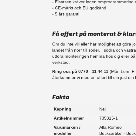
- Elsatsen kräver ingen omprogrammering
- CE-märkt och EU godkänd
​- 5 års garanti
Få offert på monterat & klar
Om du inte vill eller har möjlighet att göra 
landet från norr till söder. I södra och väst
​utföra monteringen hemma hos dig eller på d
verkstad.
Ring oss på 0770 - 11 44 11
(Mån t.om. Fr
återkommer vi med en offert till din just din b
Fakta
Kapning
Nej
Artikelnummer
735315-1
Varumärken /
Alfa Romeo
modeller
Butiksartikel - Butik