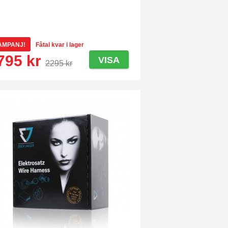
AMPANJ!
Fåtal kvar i lager
795 kr
VISA
2295 kr