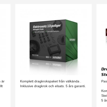
13-polig standard elsats
Dr
St
n är
Komplett dragkrokspaket från välkända .
Pas
lt
Inklusive dragkrok och elsats. 5 års garanti.
Kom
.
Ste
5 å