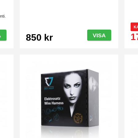
.
nti.
K
1
A
850 kr
VISA