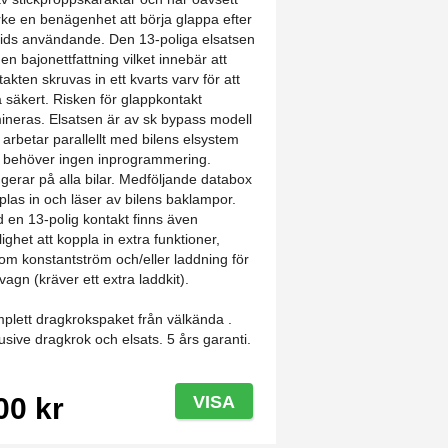
ke en benägenhet att börja glappa efter
tids användande. Den 13-poliga elsatsen
 en bajonettfattning vilket innebär att
takten skruvas in ett kvarts varv för att
ta säkert. Risken för glappkontakt
mineras. Elsatsen är av sk bypass modell
 arbetar parallellt med bilens elsystem
 behöver ingen inprogrammering.
gerar på alla bilar. Medföljande databox
plas in och läser av bilens baklampor.
 en 13-polig kontakt finns även
lighet att koppla in extra funktioner,
om konstantström och/eller laddning för
vagn (kräver ett extra laddkit).
plett dragkrokspaket från välkända .
lusive dragkrok och elsats. 5 års garanti.
00 kr
VISA