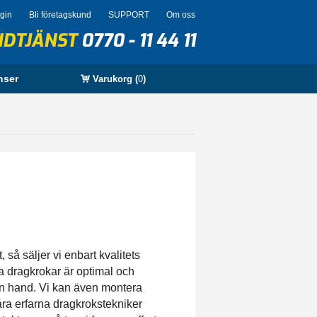
ogin
Bli företagskund
SUPPORT
Om oss
NDTJÄNST
0770 - 11 44 11
nser
Varukorg (
0
)
så säljer vi enbart kvalitets
a dragkrokar är optimal och
en hand. Vi kan även montera
åra erfarna dragkrokstekniker