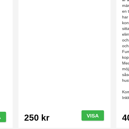
mär
en 
har
kon
sit
eli
och
och
Fun
kop
Med
möj
sås
hus
Kom
Ink
250 kr
VISA
4
A