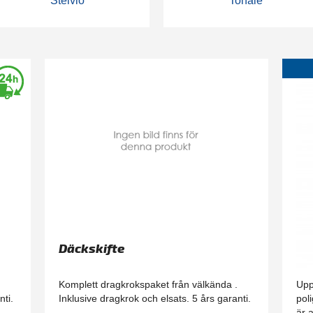
Stelvio
Tonale
Däckskifte
13
.
Komplett dragkrokspaket från välkända .
Upp
nti.
Inklusive dragkrok och elsats. 5 års garanti.
pol
är 