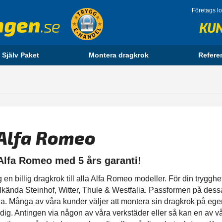
Företags l
KU
 Själv Paket
Montera dragkrok
Refere
 Alfa Romeo
 Alfa Romeo med 5 års garanti!
 billig dragkrok till alla Alfa Romeo modeller. För din trygghet, 
älkända Steinhof, Witter, Thule & Westfalia. Passformen på dess
. Många av våra kunder väljer att montera sin dragkrok på eg
ig. Antingen via någon av våra verkstäder eller så kan en av v