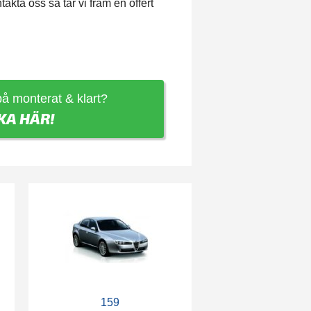
ta oss så tar vi fram en offert
 på monterat & klart?
KA HÄR!
159