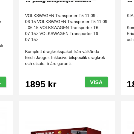
13-polig bilspecifik elsats
13
VOLKSWAGEN Transporter T5 11.09 -
KIA
e
06.15 VOLKSWAGEN Transporter T5 11.09
- 06.15 VOLKSWAGEN Transporter T6
Kom
07.15> VOLKSWAGEN Transporter T6
Eri
07.15>
och
ok
Komplett dragkrokspaket från välkända
Erich Jaeger. Inklusive bilspecifik dragkrok
och elsats. 5 års garanti.
A
1895 kr
VISA
1