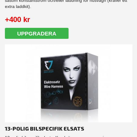
såsom konstantström och/eller laddning för husvagn (kräver ett
extra laddkit).
+400 kr
UPPGRADERA
13-POLIG BILSPECIFIK ELSATS