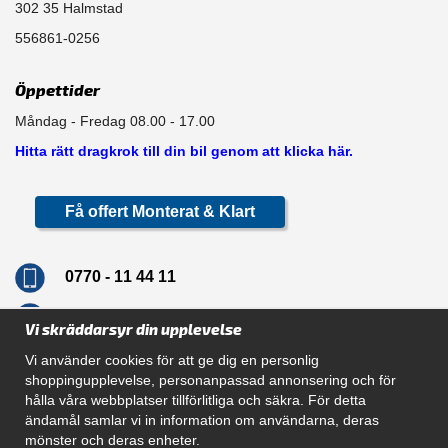
302 35 Halmstad
556861-0256
Öppettider
Måndag - Fredag 08.00 - 17.00
Hitta rätt dragkrok till din bil genom att klicka här.
Få offert Monterat & Klart
0770 - 11 44 11
info@dragkrokskungen.se
Vi skräddarsyr din upplevelse
Vi använder cookies för att ge dig en personlig
shoppingupplevelse, personanpassad annonsering och för
hålla våra webbplatser tillförlitliga och säkra. För detta
Navigation
ändamål samlar vi in information om användarna, deras
mönster och deras enheter.
Hur beställer jag