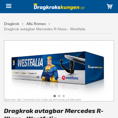
Dragkrok
Alfa Romeo
Dragkrok avtagbar Mercedes R-Klass - Westfalia
Illustrativ bild. Utseende kan skilja sig beroende på bilmodell.
Dragkrok avtagbar Mercedes R-