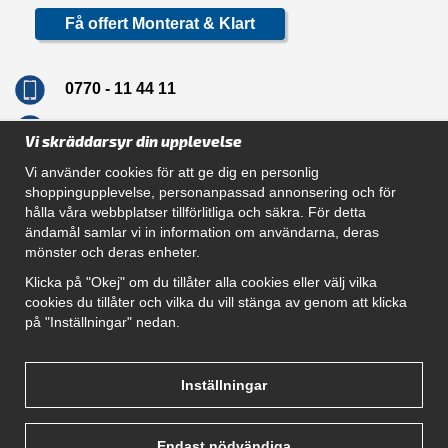
Få offert Monterat & Klart
0770 - 11 44 11
info@dragkrokskungen.se
Vi skräddarsyr din upplevelse
Vi använder cookies för att ge dig en personlig
shoppingupplevelse, personanpassad annonsering och för
hålla våra webbplatser tillförlitliga och säkra. För detta
Navigation
ändamål samlar vi in information om användarna, deras
mönster och deras enheter.
Hur beställer jag
Gör Det Själv Paket
Klicka på "Okej" om du tillåter alla cookies eller välj vilka
Montera dragkrok
cookies du tillåter och vilka du vill stänga av genom att klicka
SUPPORT
på "Inställningar" nedan.
Referenser
Villkor
Om oss
Inställningar
Endast nödvändiga