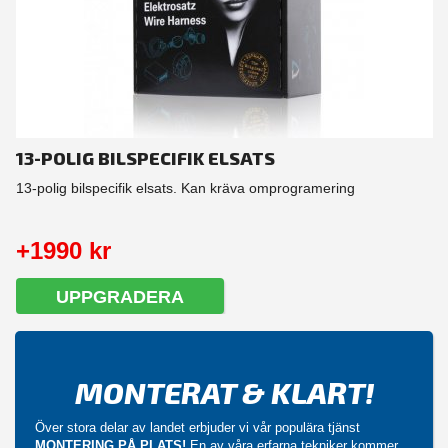
13-POLIG BILSPECIFIK ELSATS
13-polig bilspecifik elsats. Kan kräva omprogramering
+1990 kr
UPPGRADERA
MONTERAT & KLART!
Över stora delar av landet erbjuder vi vår populära tjänst
MONTERING PÅ PLATS!
En av våra erfarna tekniker kommer