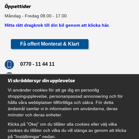
Öppettider
Måndag - Fredag 08.00 - 17.00
Hitta rätt dragkrok till din bil genom att klicka här.
Få offert Monterat & Klart
0770 - 11 44 11
info@dragkrokskungen.se
Vi skräddarsyr din upplevelse
Vi använder cookies för att ge dig en personlig
shoppingupplevelse, personanpassad annonsering och för
hålla våra webbplatser tillförlitliga och säkra. För detta
Navigation
ändamål samlar vi in information om användarna, deras
mönster och deras enheter.
Hur beställer jag
Gör Det Själv Paket
Klicka på "Okej" om du tillåter alla cookies eller välj vilka
Montera dragkrok
cookies du tillåter och vilka du vill stänga av genom att klicka
SUPPORT
på "Inställningar" nedan.