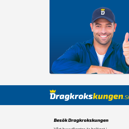
Besök Dragkrokskungen
Vårt huvudkontor är beläget i