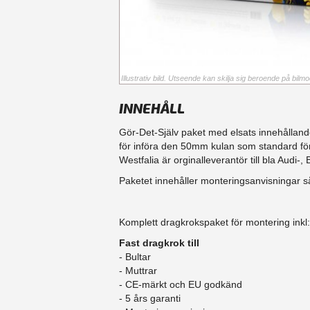
Illustrativ bild. Utseende kan skilja sig beroende på bilmod
INNEHÅLL
Gör-Det-Själv paket med elsats innehållande
för införa den 50mm kulan som standard fö
Westfalia är orginalleverantör till bla Aud
Paketet innehåller monteringsanvisningar så
Komplett dragkrokspaket för montering inkl:
Fast dragkrok till
- Bultar
- Muttrar
- CE-märkt och EU godkänd
​- 5 års garanti