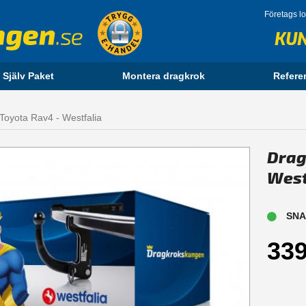
Företags l
KU
 Själv Paket
Montera dragkrok
Refere
 Toyota Rav4 - Westfalia
Drag
West
SNA
339