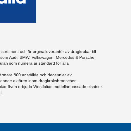
t sortiment och är orginalleverantör av dragkrokar till
re som Audi, BMW, Volkswagen, Mercedes & Porsche.
lan som numera är standard för alla
ärmare 800 anställda och decennier av
en ledande aktören inom dragkroksbranschen.
rokar även erbjuda Westfalias modellanpassade elsatser
l.