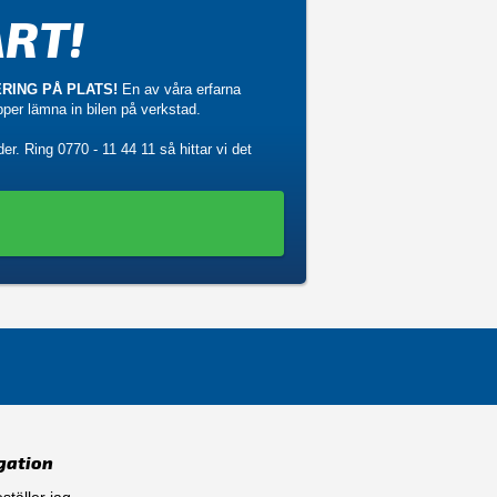
RT!
RING PÅ PLATS!
En av våra erfarna
ipper lämna in bilen på verkstad.
der. Ring
0770 - 11 44 11
så hittar vi det
gation
ställer jag