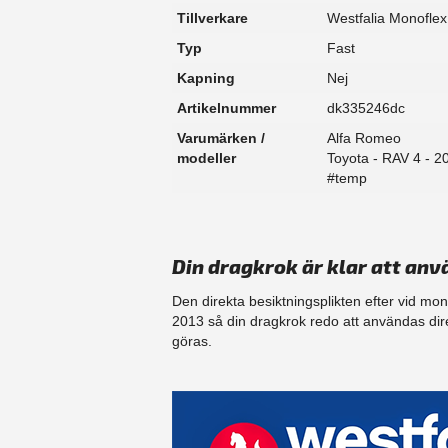
Tillverkare
Westfalia Monoflex
Typ
Fast
Kapning
Nej
Artikelnummer
dk335246dc
Varumärken /
Alfa Romeo
modeller
Toyota - RAV 4 - 2
#temp
Din dragkrok är klar att anv
Den direkta besiktningsplikten efter vid mo
2013 så din dragkrok redo att användas dir
göras.