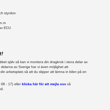
ch styrdon
 m.m
 av ECU
t!
jobbet själv så kan vi montera din dragkrok i stora delar av
ra delarna av Sverige har vi även möjlighet att
in arbetsplats så att du slipper att lämna in bilen på en
08 - 17) eller
klicka här för att mejla oss
så
il.