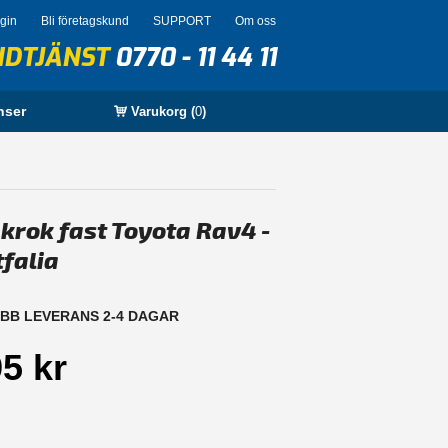
ogin
Bli företagskund
SUPPORT
Om oss
NDTJÄNST
0770 - 11 44 11
nser
Varukorg (
0
)
krok fast Toyota Rav4 -
falia
BB LEVERANS 2-4 DAGAR
5 kr