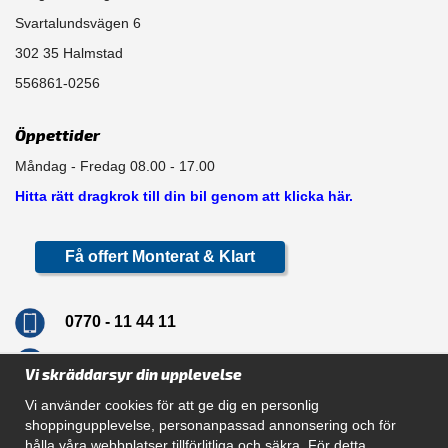
Svartalundsvägen 6
302 35 Halmstad
556861-0256
Öppettider
Måndag - Fredag 08.00 - 17.00
Hitta rätt dragkrok till din bil genom att klicka här.
Få offert Monterat & Klart
0770 - 11 44 11
info@dragkrokskungen.se
Vi skräddarsyr din upplevelse
Vi använder cookies för att ge dig en personlig
shoppingupplevelse, personanpassad annonsering och för
hålla våra webbplatser tillförlitliga och säkra. För detta