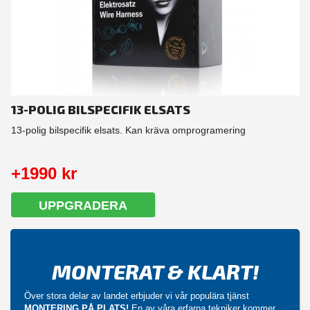
13-POLIG BILSPECIFIK ELSATS
13-polig bilspecifik elsats. Kan kräva omprogramering
+1990 kr
UPPGRADERA
MONTERAT & KLART!
Över stora delar av landet erbjuder vi vår populära tjänst
MONTERING PÅ PLATS!
En av våra erfarna tekniker kommer