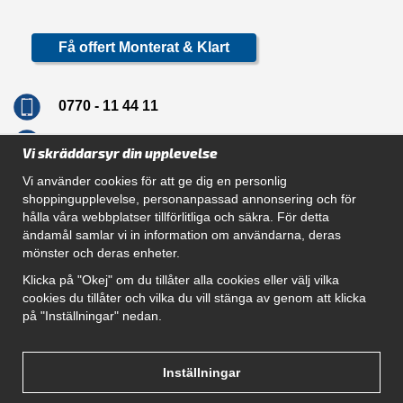
Få offert Monterat & Klart
0770 - 11 44 11
info@dragkrokskungen.se
Vi skräddarsyr din upplevelse
Vi använder cookies för att ge dig en personlig
shoppingupplevelse, personanpassad annonsering och för
hålla våra webbplatser tillförlitliga och säkra. För detta
Navigation
ändamål samlar vi in information om användarna, deras
mönster och deras enheter.
Hur beställer jag
Gör Det Själv Paket
Klicka på "Okej" om du tillåter alla cookies eller välj vilka
Montera dragkrok
cookies du tillåter och vilka du vill stänga av genom att klicka
SUPPORT
på "Inställningar" nedan.
Referenser
Villkor
Om oss
Inställningar