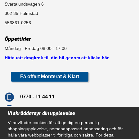
Svartalundsvägen 6
302 35 Halmstad
556861-0256
Öppettider
Måndag - Fredag 08.00 - 17.00
Hitta rätt dragkrok till din bil genom att klicka här.
Få offert Monterat & Klart
0770 - 11 44 11
info@dragkrokskungen.se
Vi skräddarsyr din upplevelse
Vi använder cookies för att ge dig en personlig
shoppingupplevelse, personanpassad annonsering och för
hålla våra webbplatser tillförlitliga och säkra. För detta