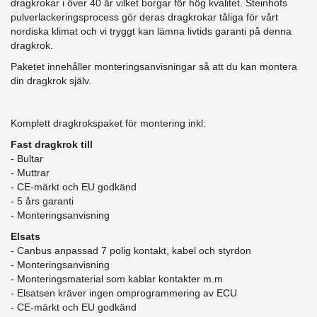
dragkrokar i över 40 år vilket borgar för hög kvalitet. Steinhofs
pulverlackeringsprocess gör deras dragkrokar tåliga för vårt
nordiska klimat och vi tryggt kan lämna livtids garanti på denna
dragkrok.
Paketet innehåller monteringsanvisningar så att du kan montera
din dragkrok själv.
Komplett dragkrokspaket för montering inkl:
Fast dragkrok till
- Bultar
- Muttrar
- CE-märkt och EU godkänd
​- 5 års garanti
- Monteringsanvisning
Elsats
- Canbus anpassad 7 polig kontakt, kabel och styrdon
- Monteringsanvisning
- Monteringsmaterial som kablar kontakter m.m
- Elsatsen kräver ingen omprogrammering av ECU
- CE-märkt och EU godkänd