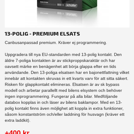
13-POLIG - PREMIUM ELSATS
Canbusanpassad premium. Kräver ej programmering.
Uppgradera till nya EU-standarden med 13-polig kontakt. Den
äldre 7-poliga kontakten är av stickproppskaraktär och har
oavsett märke en benägenhet att börja glappa efter en tids
användande. Den 13-poliga elsatsen har en bajonettfattning vilket
innebär att kontakten skruvas in ett kvarts varv för att sitta säkert.
Risken för glappkontakt elimineras. Elsatsen är av sk bypass
modell och arbetar parallellt med bilens elsystem och behöver
ingen inprogrammering. Fungerar på alla bilar. Medföljande
databox kopplas in och läser av bilens baklampor. Med en 13-
polig kontakt finns även möjlighet att koppla in extra funktioner,
såsom konstantström och/eller laddning för husvagn (kräver ett
extra laddkit).
+400 kr