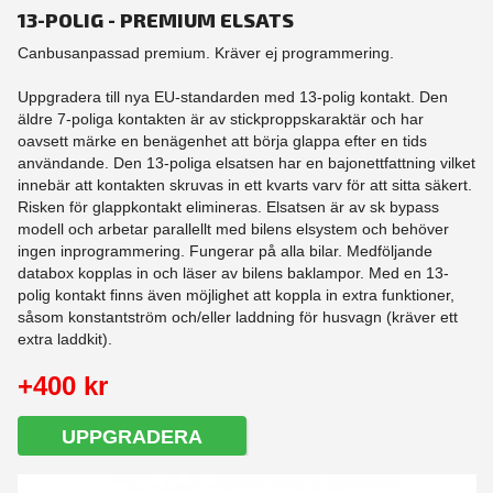
13-POLIG - PREMIUM ELSATS
Canbusanpassad premium. Kräver ej programmering.
Uppgradera till nya EU-standarden med 13-polig kontakt. Den
äldre 7-poliga kontakten är av stickproppskaraktär och har
oavsett märke en benägenhet att börja glappa efter en tids
användande. Den 13-poliga elsatsen har en bajonettfattning vilket
innebär att kontakten skruvas in ett kvarts varv för att sitta säkert.
Risken för glappkontakt elimineras. Elsatsen är av sk bypass
modell och arbetar parallellt med bilens elsystem och behöver
ingen inprogrammering. Fungerar på alla bilar. Medföljande
databox kopplas in och läser av bilens baklampor. Med en 13-
polig kontakt finns även möjlighet att koppla in extra funktioner,
såsom konstantström och/eller laddning för husvagn (kräver ett
extra laddkit).
+400 kr
UPPGRADERA