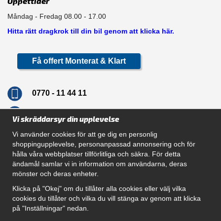
Öppettider
Måndag - Fredag 08.00 - 17.00
Hitta rätt dragkrok till din bil genom att klicka här.
Få offert Monterat & Klart
0770 - 11 44 11
info@dragkrokskungen.se
Vi skräddarsyr din upplevelse
Vi använder cookies för att ge dig en personlig
shoppingupplevelse, personanpassad annonsering och för
hålla våra webbplatser tillförlitliga och säkra. För detta
Navigation
ändamål samlar vi in information om användarna, deras
mönster och deras enheter.
Hur beställer jag
Gör Det Själv Paket
Klicka på "Okej" om du tillåter alla cookies eller välj vilka
Montera dragkrok
cookies du tillåter och vilka du vill stänga av genom att klicka
SUPPORT
på "Inställningar" nedan.
Referenser