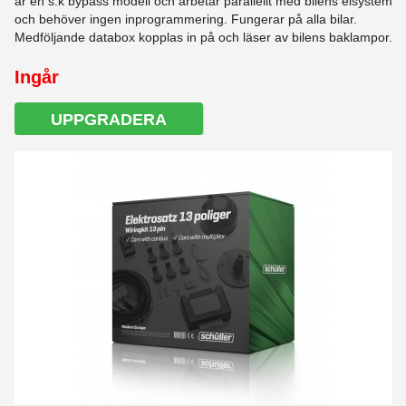
är en s.k bypass modell och arbetar parallellt med bilens elsystem
och behöver ingen inprogrammering. Fungerar på alla bilar.
Medföljande databox kopplas in på och läser av bilens baklampor.
Ingår
UPPGRADERA