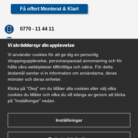
Få offert Monterat & Klart
0770 - 11 44 11
info@dragkrokskungen.se
Vi skräddarsyr din upplevelse
Vi använder cookies för att ge dig en personlig
shoppingupplevelse, personanpassad annonsering och för
hålla våra webbplatser tillförlitliga och säkra. För detta
Navigation
ändamål samlar vi in information om användarna, deras
mönster och deras enheter.
Hur beställer jag
Gör Det Själv Paket
Klicka på "Okej" om du tillåter alla cookies eller välj vilka
Montera dragkrok
cookies du tillåter och vilka du vill stänga av genom att klicka
SUPPORT
på "Inställningar" nedan.
Referenser
Villkor
Om oss
Inställningar