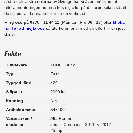
södra och västra delarna av Sverige har vi även möjlighet att
utföra monteringen hemma hos dig eller på din arbetsplats så att
du slipper att lämna in bilen på en verkstad.
Ring oss på 0770 - 11 44 11
(Mån tom Fre 08 - 17) eller
klicka
här för att mejla oss
så återkommer vi med en offert till din just
din bil.
Fakta
Tillverkare
THULE Brink
Typ
Fast
Typgodkänd
e20
Släpvikt
2000 kg
Kapning
Nej
Artikelnummer
545400
Varumärken /
Alfa Romeo
modeller
Jeep - Compass - 2011 >> 2017
#temp