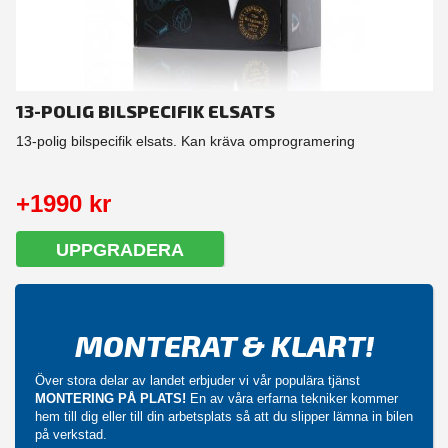
13-POLIG BILSPECIFIK ELSATS
13-polig bilspecifik elsats. Kan kräva omprogramering
+1990 kr
UPPGRADERA
MONTERAT & KLART!
Över stora delar av landet erbjuder vi vår populära tjänst
MONTERING PÅ PLATS!
En av våra erfarna tekniker kommer
hem till dig eller till din arbetsplats så att du slipper lämna in bilen
på verkstad.