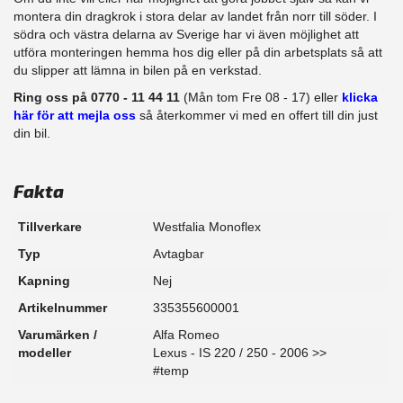
montera din dragkrok i stora delar av landet från norr till söder. I
södra och västra delarna av Sverige har vi även möjlighet att​
utföra monteringen hemma hos dig eller på din arbetsplats så att
du slipper att lämna in bilen på en verkstad.
Ring oss på 0770 - 11 44 11
(Mån tom Fre 08 - 17) eller
klicka
här för att mejla oss
så återkommer vi med en offert till din just
din bil.
Fakta
Tillverkare
Westfalia Monoflex
Typ
Avtagbar
Kapning
Nej
Artikelnummer
335355600001
Varumärken /
Alfa Romeo
modeller
Lexus - IS 220 / 250 - 2006 >>
#temp