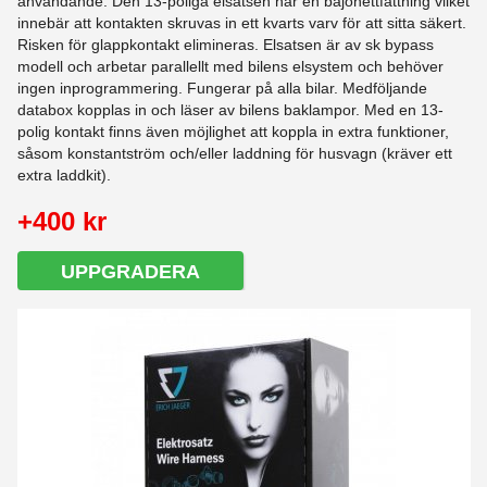
användande. Den 13-poliga elsatsen har en bajonettfattning vilket
innebär att kontakten skruvas in ett kvarts varv för att sitta säkert.
Risken för glappkontakt elimineras. Elsatsen är av sk bypass
modell och arbetar parallellt med bilens elsystem och behöver
ingen inprogrammering. Fungerar på alla bilar. Medföljande
databox kopplas in och läser av bilens baklampor. Med en 13-
polig kontakt finns även möjlighet att koppla in extra funktioner,
såsom konstantström och/eller laddning för husvagn (kräver ett
extra laddkit).
+400 kr
UPPGRADERA