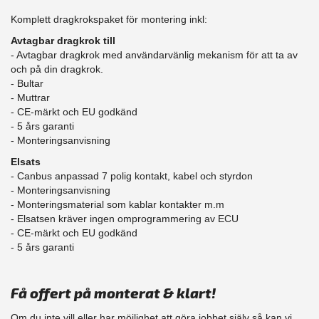
Komplett dragkrokspaket för montering inkl:
Avtagbar dragkrok till
- Avtagbar dragkrok med användarvänlig mekanism för att ta av
och på din dragkrok.
- Bultar
- Muttrar
- CE-märkt och EU godkänd
​- 5 års garanti
- Monteringsanvisning
Elsats
- Canbus anpassad 7 polig kontakt, kabel och styrdon
- Monteringsanvisning
- Monteringsmaterial som kablar kontakter m.m
- Elsatsen kräver ingen omprogrammering av ECU
- CE-märkt och EU godkänd
​- 5 års garanti
Få offert på monterat & klart!
Om du inte vill eller har möjlighet att göra jobbet själv så kan vi