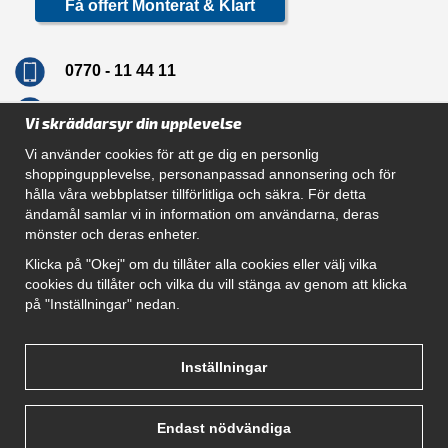
Få offert Monterat & Klart
0770 - 11 44 11
info@dragkrokskungen.se
Vi skräddarsyr din upplevelse
Vi använder cookies för att ge dig en personlig
shoppingupplevelse, personanpassad annonsering och för
hålla våra webbplatser tillförlitliga och säkra. För detta
Navigation
ändamål samlar vi in information om användarna, deras
mönster och deras enheter.
Hur beställer jag
Gör Det Själv Paket
Klicka på "Okej" om du tillåter alla cookies eller välj vilka
Montera dragkrok
cookies du tillåter och vilka du vill stänga av genom att klicka
SUPPORT
på "Inställningar" nedan.
Referenser
Villkor
Om oss
Inställningar
Endast nödvändiga