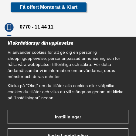
Få offert Monterat & Klart
0770 - 11 44 11
info@dragkrokskungen.se
Vi skräddarsyr din upplevelse
Vi använder cookies för att ge dig en personlig
shoppingupplevelse, personanpassad annonsering och för
hålla våra webbplatser tillförlitliga och säkra. För detta
Navigation
ändamål samlar vi in information om användarna, deras
mönster och deras enheter.
Hur beställer jag
Gör Det Själv Paket
Klicka på "Okej" om du tillåter alla cookies eller välj vilka
Montera dragkrok
cookies du tillåter och vilka du vill stänga av genom att klicka
SUPPORT
på "Inställningar" nedan.
Referenser
Villkor
Om oss
Inställningar
Endast nödvändiga