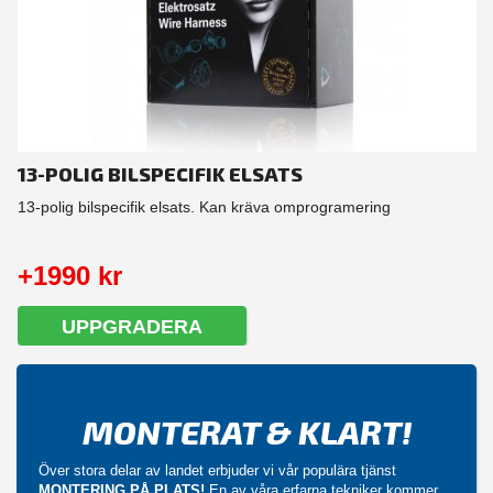
13-POLIG BILSPECIFIK ELSATS
13-polig bilspecifik elsats. Kan kräva omprogramering
+1990 kr
UPPGRADERA
MONTERAT & KLART!
Över stora delar av landet erbjuder vi vår populära tjänst
MONTERING PÅ PLATS!
En av våra erfarna tekniker kommer