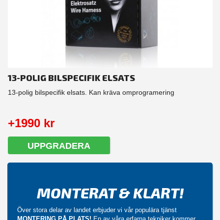
13-POLIG BILSPECIFIK ELSATS
13-polig bilspecifik elsats. Kan kräva omprogramering
+1990 kr
UPPGRADERA
MONTERAT & KLART!
Över stora delar av landet erbjuder vi vår populära tjänst
MONTERING PÅ PLATS!
En av våra erfarna tekniker kommer