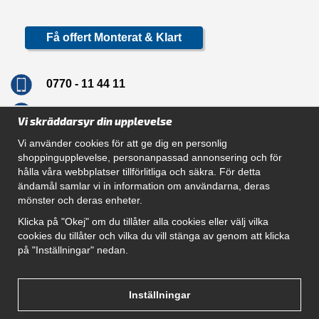
Få offert Monterat & Klart
0770 - 11 44 11
info@dragkrokskungen.se
Vi skräddarsyr din upplevelse
Vi använder cookies för att ge dig en personlig
shoppingupplevelse, personanpassad annonsering och för
hålla våra webbplatser tillförlitliga och säkra. För detta
Navigation
ändamål samlar vi in information om användarna, deras
mönster och deras enheter.
Hur beställer jag
Gör Det Själv Paket
Klicka på "Okej" om du tillåter alla cookies eller välj vilka
Montera dragkrok
cookies du tillåter och vilka du vill stänga av genom att klicka
SUPPORT
på "Inställningar" nedan.
Referenser
Villkor
Om oss
Inställningar