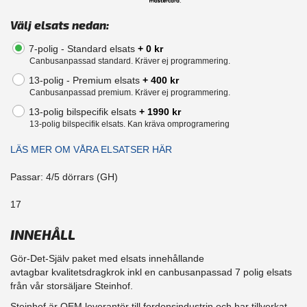
Välj elsats nedan:
7-polig - Standard elsats
+ 0 kr
Canbusanpassad standard. Kräver ej programmering.
13-polig - Premium elsats
+ 400 kr
Canbusanpassad premium. Kräver ej programmering.
13-polig bilspecifik elsats
+ 1990 kr
13-polig bilspecifik elsats. Kan kräva omprogramering
LÄS MER OM VÅRA ELSATSER HÄR
Passar: 4/5 dörrars (GH)
17
INNEHÅLL
Gör-Det-Själv paket med elsats innehållande
avtagbar kvalitetsdragkrok inkl en canbusanpassad 7 polig elsats
från vår storsäljare Steinhof.
Steinhof är OEM leverantör till fordonsindustrin och har tillverkat