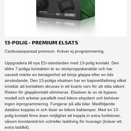
13-POLIG - PREMIUM ELSATS
Canbusanpassad premium. Kräver ej programmering.
Uppgradera till nya EU-standarden med 13-polig kontakt. Den
äldre 7-poliga kontakten är av stickproppskaraktär och har
oavsett märke en benägenhet att börja glappa efter en tids
användande. Den 13-poliga elsatsen har en bajonettfattning vilket
innebär att kontakten skruvas in ett kvarts varv för att sitta säkert.
Risken för glappkontakt elimineras. Elsatsen är av sk bypass
modell och arbetar parallellt med bilens elsystem och behöver
ingen inprogrammering. Fungerar på alla bilar. Medföljande
databox kopplas in och läser av bilens baklampor. Med en 13-
polig kontakt finns även möjlighet att koppla in extra funktioner,
såsom konstantström och/eller laddning för husvagn (kräver ett
extra laddkit).