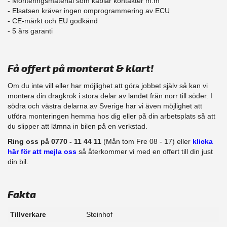
- Monteringsmaterial som kablar kontakter m.m
- Elsatsen kräver ingen omprogrammering av ECU
- CE-märkt och EU godkänd
​- 5 års garanti
Få offert på monterat & klart!
Om du inte vill eller har möjlighet att göra jobbet själv så kan vi
montera din dragkrok i stora delar av landet från norr till söder. I
södra och västra delarna av Sverige har vi även möjlighet att
​utföra monteringen hemma hos dig eller på din arbetsplats så att
du slipper att lämna in bilen på en verkstad.
Ring oss på 0770 - 11 44 11
(Mån tom Fre 08 - 17) eller
klicka
här för att mejla oss
så återkommer vi med en offert till din just
din bil.
Fakta
Tillverkare
Steinhof