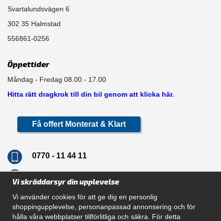
Svartalundsvägen 6
302 35 Halmstad
556861-0256
Öppettider
Måndag - Fredag 08.00 - 17.00
Hitta rätt dragkrok till din bil genom att klicka här.
Få offert Monterat & Klart
0770 - 11 44 11
info@dragkrokskungen.se
Vi skräddarsyr din upplevelse
Vi använder cookies för att ge dig en personlig
shoppingupplevelse, personanpassad annonsering och för
hålla våra webbplatser tillförlitliga och säkra. För detta