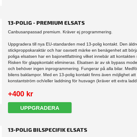
13-POLIG - PREMIUM ELSATS
Canbusanpassad premium. Kräver ej programmering.
Uppgradera till nya EU-standarden med 13-polig kontakt. Den äldre
stickproppskaraktär och har oavsett märke en benägenhet att börj
poliga elsatsen har en bajonettfattning vilket innebär att kontakten sk
Risken för glappkontakt elimineras. Elsatsen är av sk bypass model
och behöver ingen inprogrammering. Fungerar på alla bilar. Medfö
bilens baklampor. Med en 13-polig kontakt finns även möjlighet att
konstantström och/eller laddning för husvagn (kräver ett extra laddk
+400 kr
UPPGRADERA
13-POLIG BILSPECIFIK ELSATS