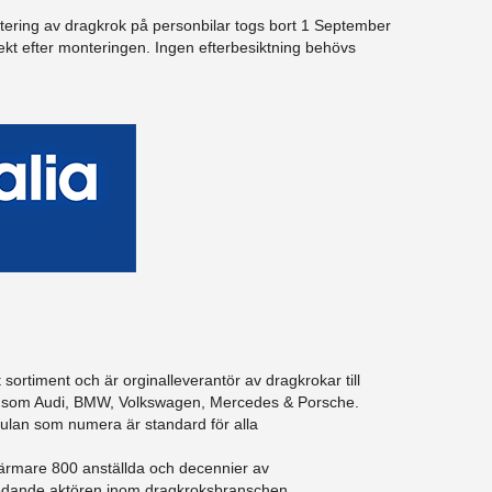
ntering av dragkrok på personbilar togs bort 1 September
ekt efter monteringen. Ingen efterbesiktning behövs
t sortiment och är orginalleverantör av dragkrokar till
re som Audi, BMW, Volkswagen, Mercedes & Porsche.
lan som numera är standard för alla
ärmare 800 anställda och decennier av
en ledande aktören inom dragkroksbranschen.