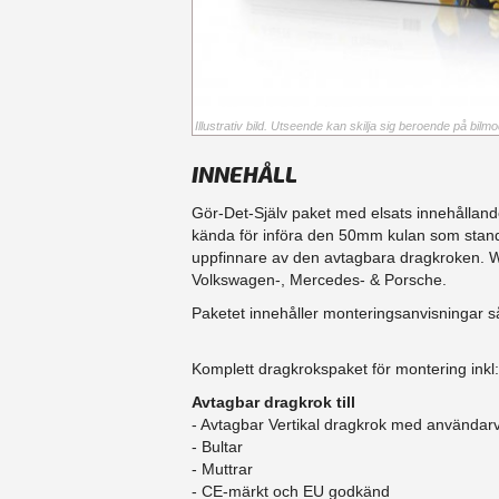
Illustrativ bild. Utseende kan skilja sig beroende på bilmod
INNEHÅLL
Gör-Det-Själv paket med elsats innehålland
kända för införa den 50mm kulan som stand
uppfinnare av den avtagbara dragkroken. Wes
Volkswagen-, Mercedes- & Porsche.
Paketet innehåller monteringsanvisningar s
Komplett dragkrokspaket för montering inkl:
Avtagbar dragkrok till
- Avtagbar Vertikal dragkrok med användarv
- Bultar
- Muttrar
- CE-märkt och EU godkänd