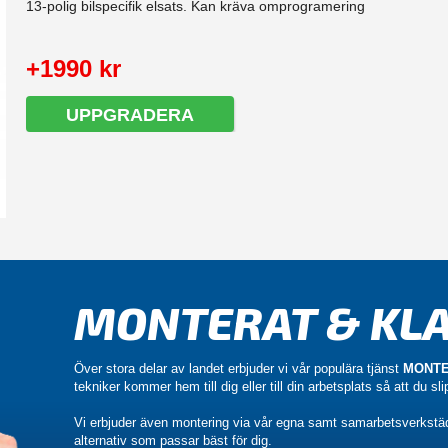
13-polig bilspecifik elsats. Kan kräva omprogramering
+1990 kr
UPPGRADERA
MONTERAT & KLA
Över stora delar av landet erbjuder vi vår populära tjänst
MONTE
tekniker kommer hem till dig eller till din arbetsplats så att du sl
Vi erbjuder även montering via vår egna samt samarbetsverkstä
alternativ som passar bäst för dig.