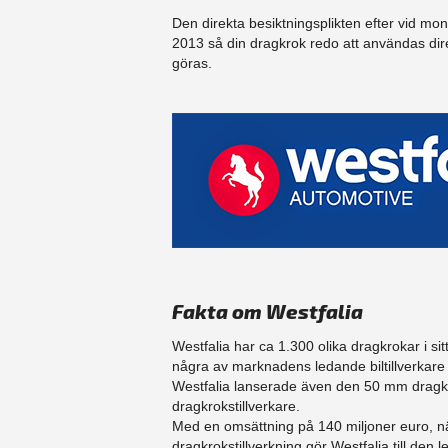
Den direkta besiktningsplikten efter vid mo
2013 så din dragkrok redo att användas dir
göras.
Fakta om Westfalia
Westfalia har ca 1.300 olika dragkrokar i sit
några av marknadens ledande biltillverka
Westfalia lanserade även den 50 mm dragku
dragkrokstillverkare.
Med en omsättning på 140 miljoner euro, n
dragkrokstillverkning gör Westfalia till d