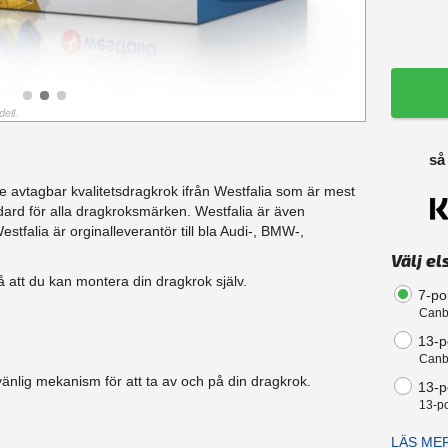
ell.
så
e avtagbar kvalitetsdragkrok ifrån Westfalia som är mest
ard för alla dragkroksmärken. Westfalia är även
tfalia är orginalleverantör till bla Audi-, BMW-,
Välj el
å att du kan montera din dragkrok själv.
7-po
Canb
13-p
Canb
änlig mekanism för att ta av och på din dragkrok.
13-po
13-po
LÄS ME