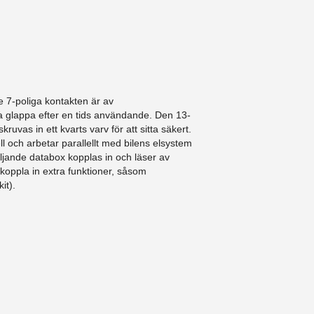
 7-poliga kontakten är av
a glappa efter en tids användande. Den 13-
ruvas in ett kvarts varv för att sitta säkert.
l och arbetar parallellt med bilens elsystem
ljande databox kopplas in och läser av
 koppla in extra funktioner, såsom
it).