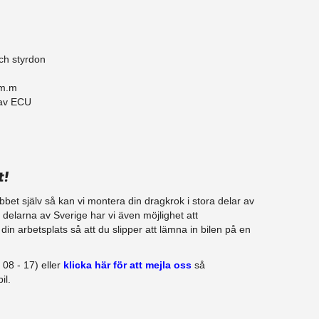
ch styrdon
 m.m
 av ECU
t!
jobbet själv så kan vi montera din dragkrok i stora delar av
a delarna av Sverige har vi även möjlighet att​
in arbetsplats så att du slipper att lämna in bilen på en
08 - 17) eller
klicka här för att mejla oss
så
il.