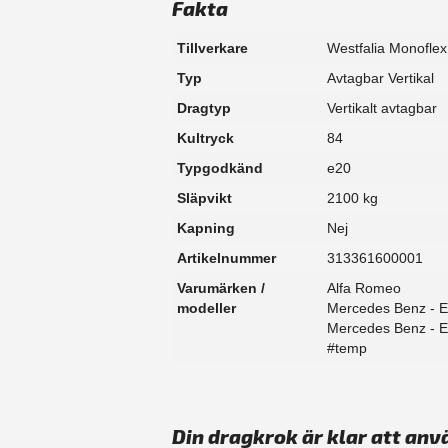
Fakta
Tillverkare
Westfalia Monoflex
Typ
Avtagbar Vertikal
Dragtyp
Vertikalt avtagbar
Kultryck
84
Typgodkänd
e20
Släpvikt
2100 kg
Kapning
Nej
Artikelnummer
313361600001
Varumärken /
Alfa Romeo
modeller
Mercedes Benz - E
Mercedes Benz - E
#temp
Din dragkrok är klar att anv