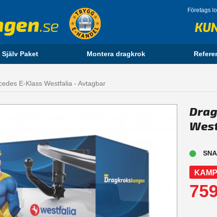
Företags l
KU
 Själv Paket
Montera dragkrok
Refere
edes E-Klass Westfalia - Avtagbar
Drag
West
SNA
KAMP
759