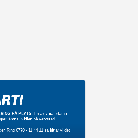
RT!
RING PÅ PLATS!
En av våra erfarna
ipper lämna in bilen på verkstad.
der. Ring
0770 - 11 44 11
så hittar vi det