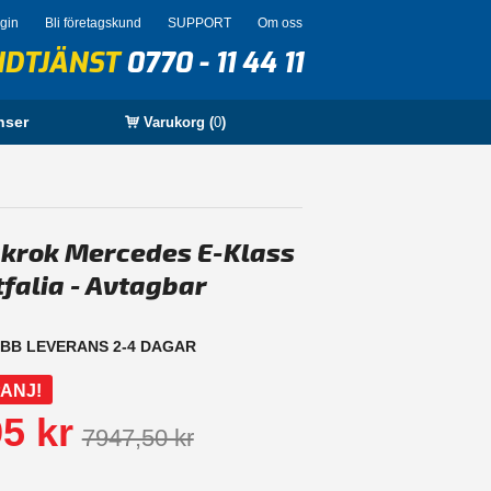
ogin
Bli företagskund
SUPPORT
Om oss
NDTJÄNST
0770 - 11 44 11
nser
Varukorg (
0
)
krok Mercedes E-Klass
falia - Avtagbar
BB LEVERANS 2-4 DAGAR
ANJ!
5 kr
7947,50 kr