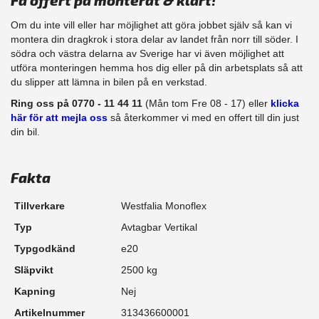
Få offert på monterat & klart!
Om du inte vill eller har möjlighet att göra jobbet själv så kan vi
montera din dragkrok i stora delar av landet från norr till söder. I
södra och västra delarna av Sverige har vi även möjlighet att​
utföra monteringen hemma hos dig eller på din arbetsplats så att
du slipper att lämna in bilen på en verkstad.
Ring oss på 0770 - 11 44 11
(Mån tom Fre 08 - 17) eller
klicka
här för att mejla oss
så återkommer vi med en offert till din just
din bil.
Fakta
Tillverkare
Westfalia Monoflex
Typ
Avtagbar Vertikal
Typgodkänd
e20
Släpvikt
2500 kg
Kapning
Nej
Artikelnummer
313436600001