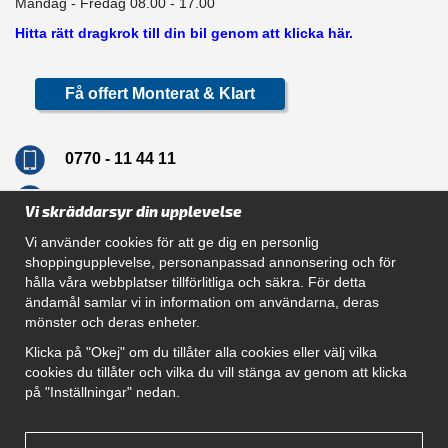
Måndag - Fredag 08.00 - 17.00
Hitta rätt dragkrok till din bil genom att klicka här.
Få offert Monterat & Klart
0770 - 11 44 11
info@dragkrokskungen.se
Vi skräddarsyr din upplevelse
Vi använder cookies för att ge dig en personlig
shoppingupplevelse, personanpassad annonsering och för
hålla våra webbplatser tillförlitliga och säkra. För detta
Navigation
ändamål samlar vi in information om användarna, deras
mönster och deras enheter.
Hur beställer jag
Gör Det Själv Paket
Klicka på "Okej" om du tillåter alla cookies eller välj vilka
Montera dragkrok
cookies du tillåter och vilka du vill stänga av genom att klicka
SUPPORT
på "Inställningar" nedan.
Referenser
Villkor