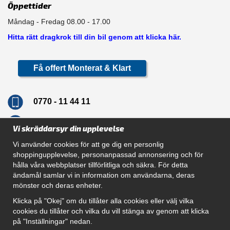
Öppettider
Måndag - Fredag 08.00 - 17.00
Hitta rätt dragkrok till din bil genom att klicka här.
Få offert Monterat & Klart
0770 - 11 44 11
info@dragkrokskungen.se
Vi skräddarsyr din upplevelse
Vi använder cookies för att ge dig en personlig
shoppingupplevelse, personanpassad annonsering och för
hålla våra webbplatser tillförlitliga och säkra. För detta
Navigation
ändamål samlar vi in information om användarna, deras
mönster och deras enheter.
Hur beställer jag
Gör Det Själv Paket
Klicka på "Okej" om du tillåter alla cookies eller välj vilka
Montera dragkrok
cookies du tillåter och vilka du vill stänga av genom att klicka
SUPPORT
på "Inställningar" nedan.