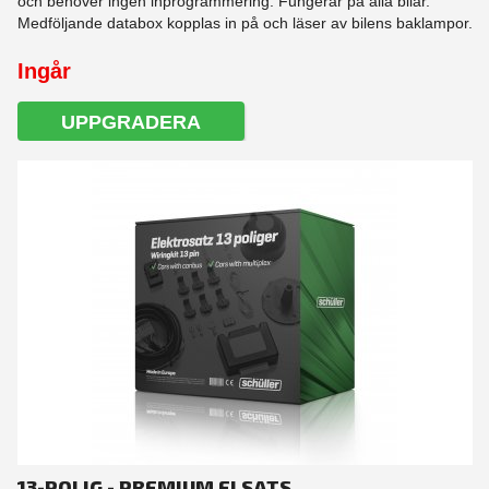
och behöver ingen inprogrammering. Fungerar på alla bilar.
Medföljande databox kopplas in på och läser av bilens baklampor.
Ingår
UPPGRADERA
13-POLIG - PREMIUM ELSATS