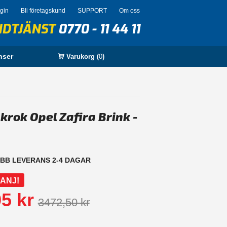
ogin
Bli företagskund
SUPPORT
Om oss
NDTJÄNST
0770 - 11 44 11
nser
Varukorg (
0
)
krok Opel Zafira Brink -
BB LEVERANS 2-4 DAGAR
ANJ!
5 kr
3472,50 kr