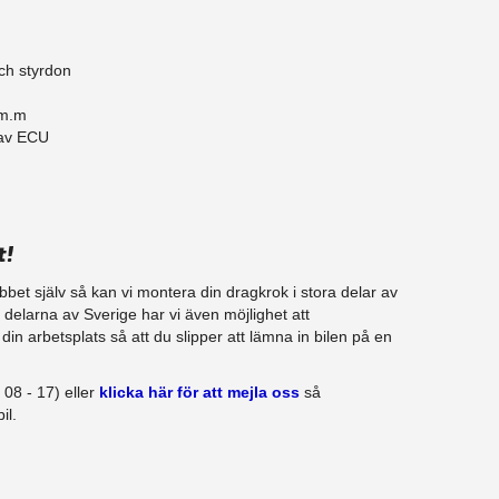
ch styrdon
 m.m
 av ECU
t!
jobbet själv så kan vi montera din dragkrok i stora delar av
ra delarna av Sverige har vi även möjlighet att
in arbetsplats så att du slipper att lämna in bilen på en
08 - 17) eller
klicka här för att mejla oss
så
il.