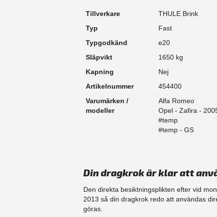
Tillverkare
THULE Brink
Typ
Fast
Typgodkänd
e20
Släpvikt
1650 kg
Kapning
Nej
Artikelnummer
454400
Varumärken /
Alfa Romeo
modeller
Opel - Zafira - 20
#temp
#temp - GS
Din dragkrok är klar att anv
Den direkta besiktningsplikten efter vid mo
2013 så din dragkrok redo att användas dir
göras.