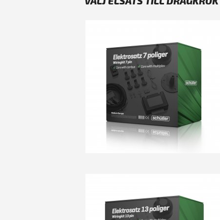
VÄLJ ELSATS TILL DRAGKROK