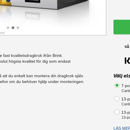
ell.
så
fast kvalitetsdragkrok ifrån Brink.
lut högsta kvalitet för dig som endast
Välj el
 att du enkelt kan montera din dragkrok själv.
telefon om du behöver hjälp under monteringen.
7-po
Canb
13-p
Canb
13-po
13-po
LÄS ME