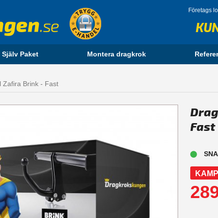
Företags l
KU
 Själv Paket
Montera dragkrok
Refere
Zafira Brink - Fast
Drag
Fast
SNA
KAMP
289