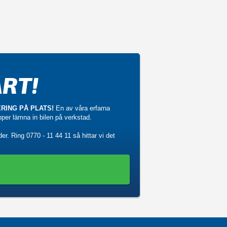
RT!
RING PÅ PLATS!
En av våra erfarna
ipper lämna in bilen på verkstad.
der. Ring
0770 - 11 44 11
så hittar vi det