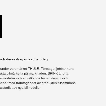
och deras dragkrokar har idag
 under varumärket THULE. Företaget jobbar nära
m festa bilmärkena på marknaden. BRINK är ofta
bilmodeller och är välkända för sin design och
 jobbar med framtagandet av produkten tillsammans
sstadiet av nya bilmodeller.