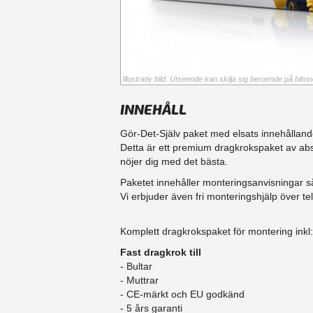
Illustrativ bild. Utseende kan skilja sig beroende på bilmod
INNEHÅLL
Gör-Det-Själv paket med elsats innehållande 
Detta är ett premium dragkrokspaket av abso
nöjer dig med det bästa.
Paketet innehåller monteringsanvisningar så
Vi erbjuder även fri monteringshjälp över 
Komplett dragkrokspaket för montering inkl:
Fast dragkrok till
- Bultar
- Muttrar
- CE-märkt och EU godkänd
​- 5 års garanti