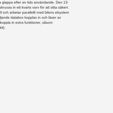
a glappa efter en tids användande. Den 13-
ruvas in ett kvarts varv för att sitta säkert.
l och arbetar parallellt med bilens elsystem
ljande databox kopplas in och läser av
 koppla in extra funktioner, såsom
it).