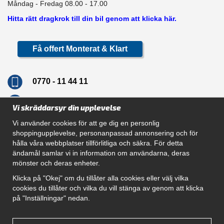
Måndag - Fredag 08.00 - 17.00
Hitta rätt dragkrok till din bil genom att klicka här.
Få offert Monterat & Klart
0770 - 11 44 11
info@dragkrokskungen.se
Vi skräddarsyr din upplevelse
Vi använder cookies för att ge dig en personlig
shoppingupplevelse, personanpassad annonsering och för
hålla våra webbplatser tillförlitliga och säkra. För detta
Navigation
ändamål samlar vi in information om användarna, deras
mönster och deras enheter.
Hur beställer jag
Gör Det Själv Paket
Klicka på "Okej" om du tillåter alla cookies eller välj vilka
Montera dragkrok
cookies du tillåter och vilka du vill stänga av genom att klicka
SUPPORT
på "Inställningar" nedan.
Referenser
Villkor