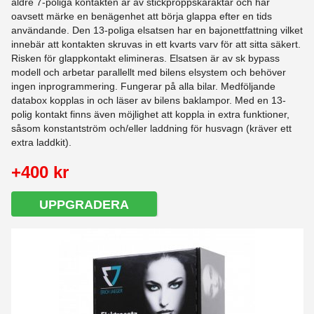
äldre 7-poliga kontakten är av stickproppskaraktär och har
oavsett märke en benägenhet att börja glappa efter en tids
användande. Den 13-poliga elsatsen har en bajonettfattning vilket
innebär att kontakten skruvas in ett kvarts varv för att sitta säkert.
Risken för glappkontakt elimineras. Elsatsen är av sk bypass
modell och arbetar parallellt med bilens elsystem och behöver
ingen inprogrammering. Fungerar på alla bilar. Medföljande
databox kopplas in och läser av bilens baklampor. Med en 13-
polig kontakt finns även möjlighet att koppla in extra funktioner,
såsom konstantström och/eller laddning för husvagn (kräver ett
extra laddkit).
+400 kr
UPPGRADERA