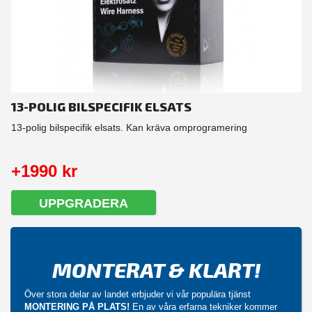
13-POLIG BILSPECIFIK ELSATS
13-polig bilspecifik elsats. Kan kräva omprogramering
+1990 kr
UPPGRADERA
MONTERAT & KLART!
Över stora delar av landet erbjuder vi vår populära tjänst
MONTERING PÅ PLATS!
En av våra erfarna tekniker kommer