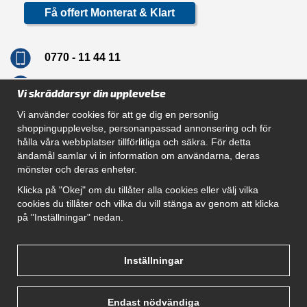
Få offert Monterat & Klart
0770 - 11 44 11
info@dragkrokskungen.se
Vi skräddarsyr din upplevelse
Vi använder cookies för att ge dig en personlig
shoppingupplevelse, personanpassad annonsering och för
hålla våra webbplatser tillförlitliga och säkra. För detta
Navigation
ändamål samlar vi in information om användarna, deras
mönster och deras enheter.
Hur beställer jag
Gör Det Själv Paket
Klicka på "Okej" om du tillåter alla cookies eller välj vilka
Montera dragkrok
cookies du tillåter och vilka du vill stänga av genom att klicka
SUPPORT
på "Inställningar" nedan.
Referenser
Villkor
Om oss
Inställningar
Endast nödvändiga