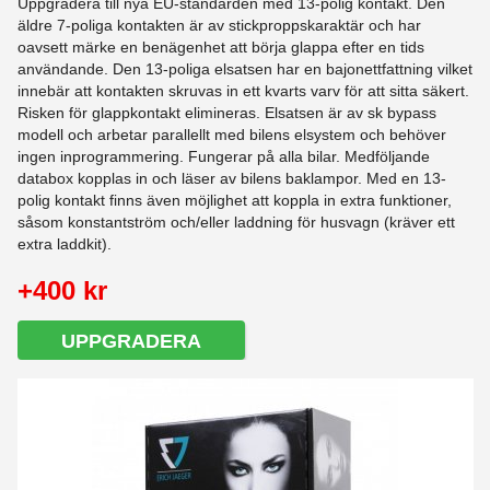
Uppgradera till nya EU-standarden med 13-polig kontakt. Den
äldre 7-poliga kontakten är av stickproppskaraktär och har
oavsett märke en benägenhet att börja glappa efter en tids
användande. Den 13-poliga elsatsen har en bajonettfattning vilket
innebär att kontakten skruvas in ett kvarts varv för att sitta säkert.
Risken för glappkontakt elimineras. Elsatsen är av sk bypass
modell och arbetar parallellt med bilens elsystem och behöver
ingen inprogrammering. Fungerar på alla bilar. Medföljande
databox kopplas in och läser av bilens baklampor. Med en 13-
polig kontakt finns även möjlighet att koppla in extra funktioner,
såsom konstantström och/eller laddning för husvagn (kräver ett
extra laddkit).
+400 kr
UPPGRADERA