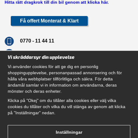
Hitta rätt dragkrok till din bil genom att klicka här.
Få offert Monterat & Klart
0770 - 11 44 11
info@dragkrokskungen.se
Vi skräddarsyr din upplevelse
Vi använder cookies för att ge dig en personlig
shoppingupplevelse, personanpassad annonsering och för
hålla våra webbplatser tillförlitliga och säkra. För detta
Navigation
ändamål samlar vi in information om användarna, deras
mönster och deras enheter.
Hur beställer jag
Gör Det Själv Paket
Klicka på "Okej" om du tillåter alla cookies eller välj vilka
Montera dragkrok
cookies du tillåter och vilka du vill stänga av genom att klicka
SUPPORT
på "Inställningar" nedan.
Referenser
Villkor
Om oss
Inställningar