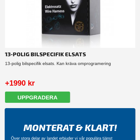
13-POLIG BILSPECIFIK ELSATS
13-polig bilspecifik elsats. Kan kräva omprogramering
+1990 kr
UPPGRADERA
MONTERAT & KLART!
Över stora delar av landet erbjuder vi vår populära tjänst