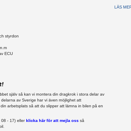
LÄS ME
ch styrdon
 m.m
 av ECU
t!
jobbet själv så kan vi montera din dragkrok i stora delar av
a delarna av Sverige har vi även möjlighet att​
in arbetsplats så att du slipper att lämna in bilen på en
08 - 17) eller
klicka här för att mejla oss
så
il.