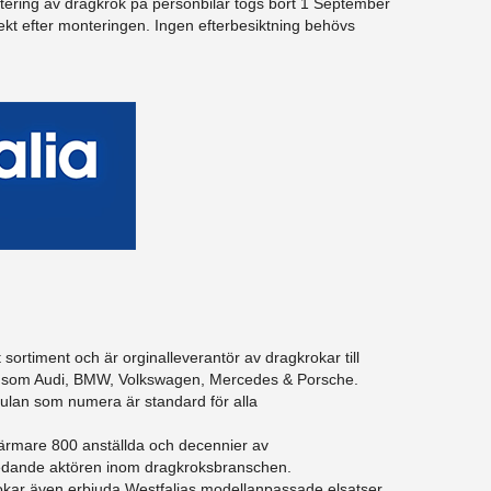
ntering av dragkrok på personbilar togs bort 1 September
ekt efter monteringen. Ingen efterbesiktning behövs
t sortiment och är orginalleverantör av dragkrokar till
re som Audi, BMW, Volkswagen, Mercedes & Porsche.
lan som numera är standard för alla
ärmare 800 anställda och decennier av
en ledande aktören inom dragkroksbranschen.
rokar även erbjuda Westfalias modellanpassade elsatser