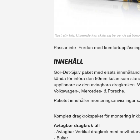
Illustrativ bild. Utseende kan skilja sig beroende på bilmod
Passar inte: Fordon med komfortupplåsning
INNEHÅLL
Gör-Det-Själv paket med elsats innehålland
kända för införa den 50mm kulan som stand
uppfinnare av den avtagbara dragkroken. Wes
Volkswagen-, Mercedes- & Porsche.
Paketet innehåller monteringsanvisningar s
Komplett dragkrokspaket för montering inkl:
Avtagbar dragkrok till
- Avtagbar Vertikal dragkrok med användarv
- Bultar