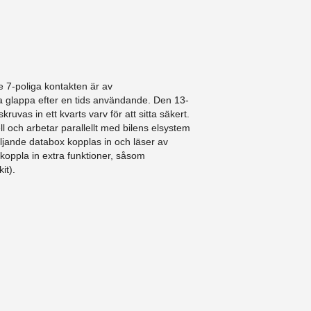
 7-poliga kontakten är av
a glappa efter en tids användande. Den 13-
ruvas in ett kvarts varv för att sitta säkert.
l och arbetar parallellt med bilens elsystem
ljande databox kopplas in och läser av
 koppla in extra funktioner, såsom
it).