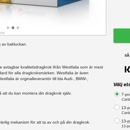
ell.
 av bakluckan.
så
e avtagbar kvalitetsdragkrok ifrån Westfalia som är mest
ard för alla dragkroksmärken. Westfalia är även
tfalia är orginalleverantör till bla Audi-, BMW-,
Välj el
å att du kan montera din dragkrok själv.
7-po
Canb
13-p
Canb
13-po
änlig mekanism för att ta av och på din dragkrok.
13-po