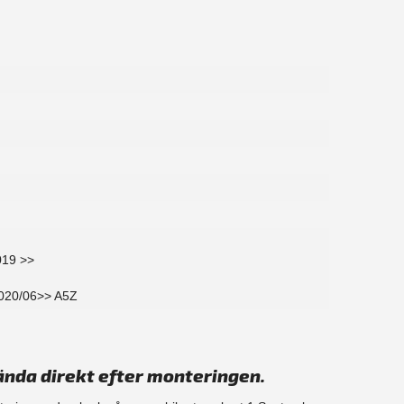
019 >>
2020/06>> A5Z
ända direkt efter monteringen.