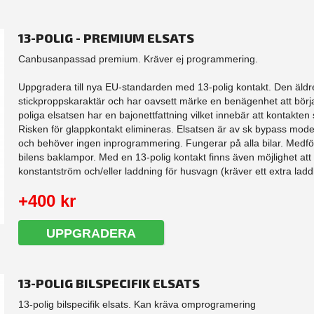
13-POLIG - PREMIUM ELSATS
Canbusanpassad premium. Kräver ej programmering.
Uppgradera till nya EU-standarden med 13-polig kontakt. Den äldre
stickproppskaraktär och har oavsett märke en benägenhet att börj
poliga elsatsen har en bajonettfattning vilket innebär att kontakten sk
Risken för glappkontakt elimineras. Elsatsen är av sk bypass model
och behöver ingen inprogrammering. Fungerar på alla bilar. Medfö
bilens baklampor. Med en 13-polig kontakt finns även möjlighet att
konstantström och/eller laddning för husvagn (kräver ett extra laddk
+400 kr
UPPGRADERA
13-POLIG BILSPECIFIK ELSATS
13-polig bilspecifik elsats. Kan kräva omprogramering