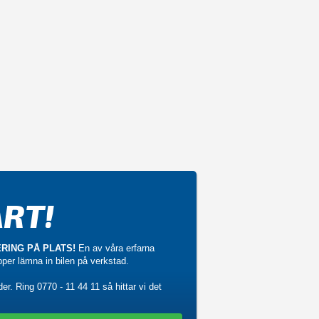
RT!
RING PÅ PLATS!
En av våra erfarna
ipper lämna in bilen på verkstad.
der. Ring
0770 - 11 44 11
så hittar vi det