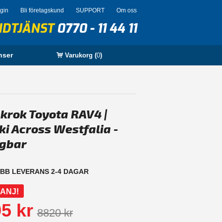
ogin
Bli företagskund
SUPPORT
Om oss
NDTJÄNST
0770 - 11 44 11
nser
Varukorg (
0
)
krok Toyota RAV4 |
ki Across Westfalia -
gbar
BB LEVERANS 2-4 DAGAR
ANJ!
5 kr
8820 kr