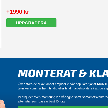
+1990 kr
UPPGRADERA
MONTERAT & KLA
Över stora delar av landet erbjuder vi vår populära tjänst
MONTE
tekniker kommer hem till dig eller till din arbetsplats så att du sl
Vi erbjuder även montering via vår egna samt samarbetsverkstä
alternativ som passar bäst för dig.