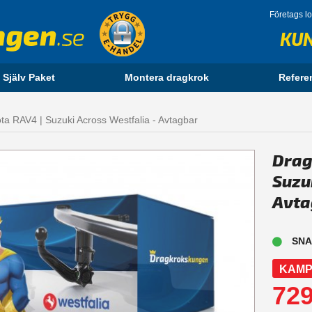
Företags l
KU
 Själv Paket
Montera dragkrok
Refere
ta RAV4 | Suzuki Across Westfalia - Avtagbar
Drag
Suzu
Avta
SNA
KAMP
729