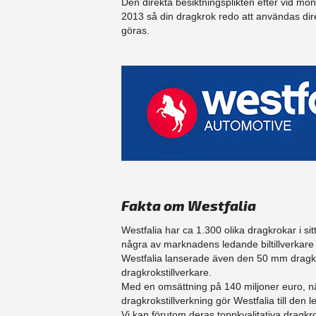
Den direkta besiktningsplikten efter vid mo
2013 så din dragkrok redo att användas dir
göras.
Fakta om Westfalia
Westfalia har ca 1.300 olika dragkrokar i sit
några av marknadens ledande biltillverka
Westfalia lanserade även den 50 mm dragku
dragkrokstillverkare.
Med en omsättning på 140 miljoner euro, n
dragkrokstillverkning gör Westfalia till d
Vi kan förutom deras toppkvalitativa dragk