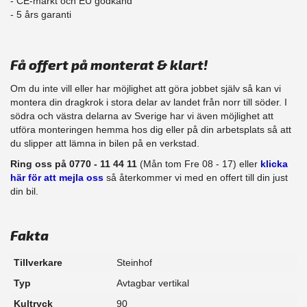
- CE-märkt och EU godkänd
​- 5 års garanti
Få offert på monterat & klart!
Om du inte vill eller har möjlighet att göra jobbet själv så kan vi
montera din dragkrok i stora delar av landet från norr till söder. I
södra och västra delarna av Sverige har vi även möjlighet att
​utföra monteringen hemma hos dig eller på din arbetsplats så att
du slipper att lämna in bilen på en verkstad.
Ring oss på 0770 - 11 44 11
(Mån tom Fre 08 - 17) eller
klicka
här för att mejla oss
så återkommer vi med en offert till din just
din bil.
Fakta
Tillverkare
Steinhof
Typ
Avtagbar vertikal
Kultryck
90