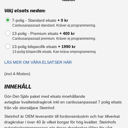
Välj elsats nedan:
7-polig - Standard elsats
+ 0 kr
Canbusanpassad standard. Kräver ej programmering.
13-polig - Premium elsats
+ 400 kr
Canbusanpassad premium. Kräver ej programmering.
13-polig bilspecifik elsats
+ 1990 kr
13-polig bilspecifik elsats. Kan kräva omprogramering
LÄS MER OM VÅRA ELSATSER HÄR
(incl.4-Motion)
INNEHÅLL
Gör-Det-Själv paket med elsats innehållande
avtagbar kvalitetsdragkrok inkl en canbusanpassad 7 polig elsats
från vår storsäljare Steinhof.
Steinhof är OEM leverantör till fordonsindustrin och har tillverkat
dragkrokar i över 40 år vilket borgar för hög kvalitet. Steinhofs
pulverlackeringsprocess gör deras dragkrokar tåliga för vårt