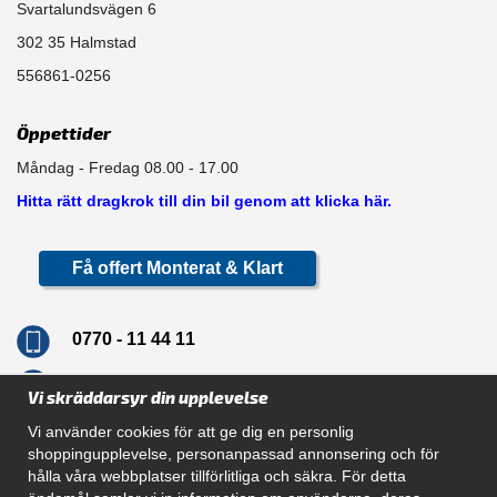
Svartalundsvägen 6
302 35 Halmstad
556861-0256
Öppettider
Måndag - Fredag 08.00 - 17.00
Hitta rätt dragkrok till din bil genom att klicka här.
Få offert Monterat & Klart
0770 - 11 44 11
info@dragkrokskungen.se
Vi skräddarsyr din upplevelse
Vi använder cookies för att ge dig en personlig
shoppingupplevelse, personanpassad annonsering och för
hålla våra webbplatser tillförlitliga och säkra. För detta
Navigation