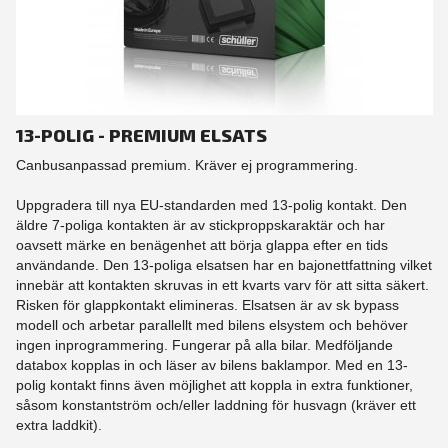
13-POLIG - PREMIUM ELSATS
Canbusanpassad premium. Kräver ej programmering.
Uppgradera till nya EU-standarden med 13-polig kontakt. Den
äldre 7-poliga kontakten är av stickproppskaraktär och har
oavsett märke en benägenhet att börja glappa efter en tids
användande. Den 13-poliga elsatsen har en bajonettfattning vilket
innebär att kontakten skruvas in ett kvarts varv för att sitta säkert.
Risken för glappkontakt elimineras. Elsatsen är av sk bypass
modell och arbetar parallellt med bilens elsystem och behöver
ingen inprogrammering. Fungerar på alla bilar. Medföljande
databox kopplas in och läser av bilens baklampor. Med en 13-
polig kontakt finns även möjlighet att koppla in extra funktioner,
såsom konstantström och/eller laddning för husvagn (kräver ett
extra laddkit).