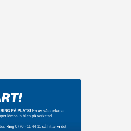
RT!
RING PÅ PLATS!
En av våra erfarna
ipper lämna in bilen på verkstad.
der. Ring
0770 - 11 44 11
så hittar vi det