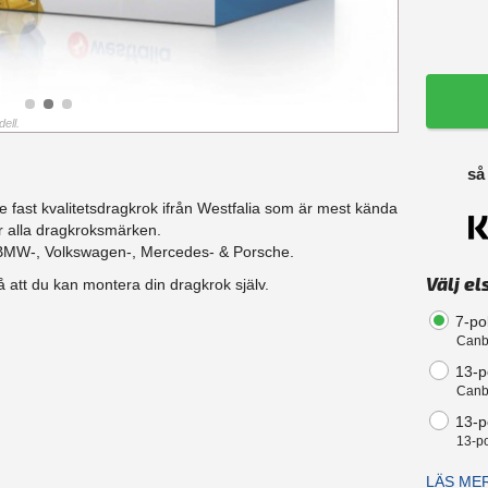
ell.
så
 fast kvalitetsdragkrok ifrån Westfalia som är mest kända
r alla dragkroksmärken.
i-, BMW-, Volkswagen-, Mercedes- & Porsche.
Välj el
 att du kan montera din dragkrok själv.
7-po
Canb
13-p
Canb
13-po
13-po
LÄS ME