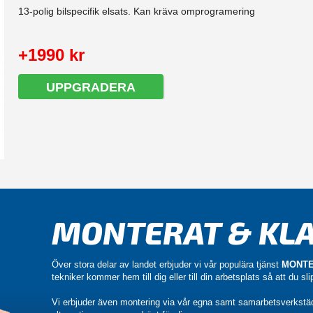
13-polig bilspecifik elsats. Kan kräva omprogramering
+1990 kr
UPPGRADERA
MONTERAT & KLA
Över stora delar av landet erbjuder vi vår populära tjänst
MONTE
tekniker kommer hem till dig eller till din arbetsplats så att du sl
Vi erbjuder även montering via vår egna samt samarbetsverkstä