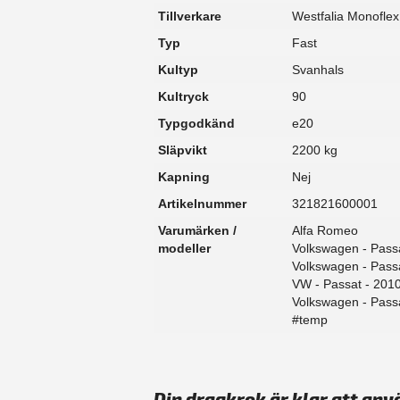
Tillverkare
Westfalia Monoflex
Typ
Fast
Kultyp
Svanhals
Kultryck
90
Typgodkänd
e20
Släpvikt
2200 kg
Kapning
Nej
Artikelnummer
321821600001
Varumärken /
Alfa Romeo
modeller
Volkswagen - Pass
Volkswagen - Passa
VW - Passat - 201
Volkswagen - Pass
#temp
Din dragkrok är klar att anv