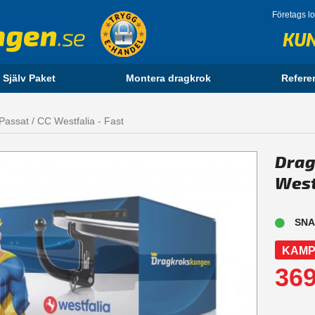
Företags l
KU
 Själv Paket
Montera dragkrok
Refere
assat / CC Westfalia - Fast
Drag
West
SNA
KAMP
369