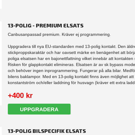
13-POLIG - PREMIUM ELSATS
Canbusanpassad premium. Kräver ej programmering.
Uppgradera till nya EU-standarden med 13-polig kontakt. Den äldre
stickproppskaraktär och har oavsett märke en benägenhet att börj
poliga elsatsen har en bajonettfattning vilket innebär att kontakten sk
Risken för glappkontakt elimineras. Elsatsen är av sk bypass model
och behöver ingen inprogrammering. Fungerar på alla bilar. Medfö
bilens baklampor. Med en 13-polig kontakt finns även möjlighet att
konstantström och/eller laddning för husvagn (kräver ett extra laddk
+400 kr
UPPGRADERA
13-POLIG BILSPECIFIK ELSATS