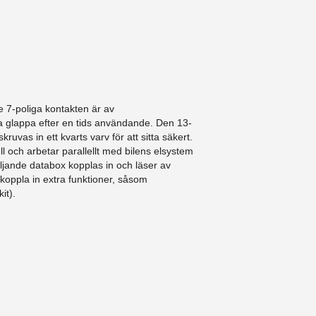
 7-poliga kontakten är av
a glappa efter en tids användande. Den 13-
ruvas in ett kvarts varv för att sitta säkert.
l och arbetar parallellt med bilens elsystem
ljande databox kopplas in och läser av
 koppla in extra funktioner, såsom
it).