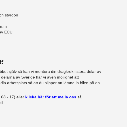
ch styrdon
 m.m
 av ECU
t!
jobbet själv så kan vi montera din dragkrok i stora delar av
ra delarna av Sverige har vi även möjlighet att
in arbetsplats så att du slipper att lämna in bilen på en
08 - 17) eller
klicka här för att mejla oss
så
il.