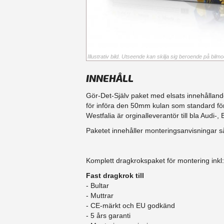
Illustrativ bild. Utseende kan skilja sig beroende på bilmod
INNEHÅLL
Gör-Det-Själv paket med elsats innehållande
för införa den 50mm kulan som standard fö
Westfalia är orginalleverantör till bla Aud
Paketet innehåller monteringsanvisningar så
Komplett dragkrokspaket för montering inkl:
Fast dragkrok till
- Bultar
- Muttrar
- CE-märkt och EU godkänd
​- 5 års garanti