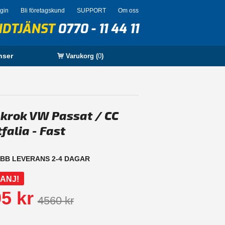
ogin
Bli företagskund
SUPPORT
Om oss
NDTJÄNST
0770 - 11 44 11
nser
Varukorg (
0
)
krok VW Passat / CC
falia - Fast
BB LEVERANS 2-4 DAGAR
ANJ!
5 kr
4560 kr