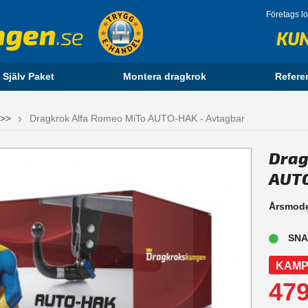
Företags l
KU
 Själv Paket
Montera dragkrok
Refere
 >>
Dragkrok Alfa Romeo MiTo AUTO-HAK - Avtagbar
Drag
AUTO
Årsmode
SNA
KAMP
479