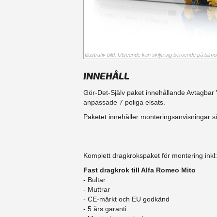
Illustrativ bild. Utseende kan skilja sig beroende på bilmod
INNEHÅLL
Gör-Det-Själv paket innehållande Avtagbar V
anpassade 7 poliga elsats.
Paketet innehåller monteringsanvisningar så
Komplett dragkrokspaket för montering inkl:
Fast dragkrok till Alfa Romeo Mito
- Bultar
- Muttrar
- CE-märkt och EU godkänd
​- 5 års garanti