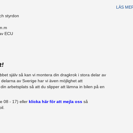
LÄS ME
ch styrdon
 m.m
 av ECU
t!
jobbet själv så kan vi montera din dragkrok i stora delar av
ra delarna av Sverige har vi även möjlighet att
in arbetsplats så att du slipper att lämna in bilen på en
e 08 - 17) eller
klicka här för att mejla oss
så
il.