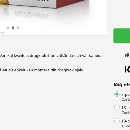
ell.
så
ertikal kvalitets dragkrok ifrån välkända och vår canbus
 att du enkelt kan montera din dragkrok själv.
Välj el
7-po
Canb
13-p
Canb
13-po
13-po