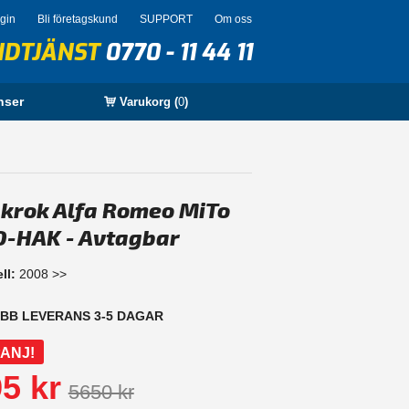
ogin
Bli företagskund
SUPPORT
Om oss
NDTJÄNST
0770 - 11 44 11
nser
Varukorg (
0
)
krok Alfa Romeo MiTo
-HAK - Avtagbar
ll:
2008 >>
BB LEVERANS 3-5 DAGAR
ANJ!
5 kr
5650 kr