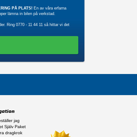
RING PÅ PLATS!
En av våra erfarna
ipper lämna in bilen på verkstad.
der. Ring
0770 - 11 44 11
så hittar vi det
gation
ställer jag
t Själv Paket
ra dragkrok