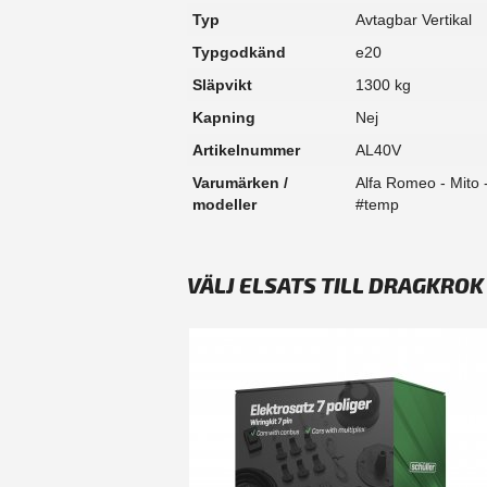
Typ
Avtagbar Vertikal
Typgodkänd
e20
Släpvikt
1300 kg
Kapning
Nej
Artikelnummer
AL40V
Varumärken /
Alfa Romeo - Mito 
modeller
#temp
VÄLJ ELSATS TILL DRAGKRO