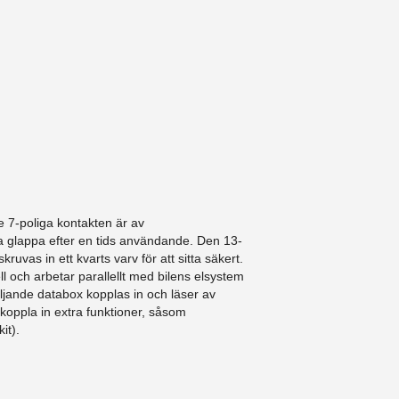
 7-poliga kontakten är av
a glappa efter en tids användande. Den 13-
ruvas in ett kvarts varv för att sitta säkert.
l och arbetar parallellt med bilens elsystem
ljande databox kopplas in och läser av
 koppla in extra funktioner, såsom
it).