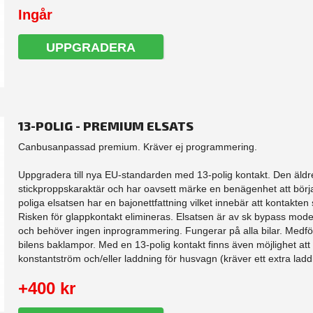
Ingår
UPPGRADERA
13-POLIG - PREMIUM ELSATS
Canbusanpassad premium. Kräver ej programmering.
Uppgradera till nya EU-standarden med 13-polig kontakt. Den äldre
stickproppskaraktär och har oavsett märke en benägenhet att börj
poliga elsatsen har en bajonettfattning vilket innebär att kontakten sk
Risken för glappkontakt elimineras. Elsatsen är av sk bypass model
och behöver ingen inprogrammering. Fungerar på alla bilar. Medfö
bilens baklampor. Med en 13-polig kontakt finns även möjlighet att
konstantström och/eller laddning för husvagn (kräver ett extra laddk
+400 kr