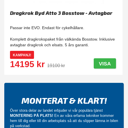
Dragkrok Byd Atto 3 Bosstow - Avtagbar
Passar inte EVO. Endast för cykelhållare.
Komplett dragkrokspaket från välkända Bosstow. Inklusive
avtagbar dragkrok och elsats. 5 års garanti.
KAMPANJ!
14195 kr
VISA
19100 kr
MONTERAT & KLART!
Över stora delar av landet erbjuder vi vår populära tjänst
MONTERING PÅ PLATS!
En av våra erfarna tekniker kommer
hem till dig eller till din arbetsplats så att du slipper lämna in bilen
på verkstad.