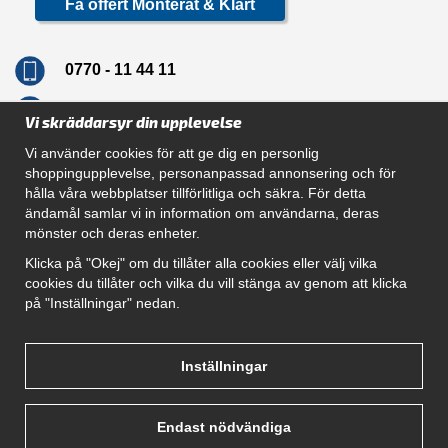
Få offert Monterat & Klart
0770 - 11 44 11
info@dragkrokskungen.se
Vi skräddarsyr din upplevelse
Vi använder cookies för att ge dig en personlig
shoppingupplevelse, personanpassad annonsering och för
hålla våra webbplatser tillförlitliga och säkra. För detta
Navigation
ändamål samlar vi in information om användarna, deras
mönster och deras enheter.
Hur beställer jag
Gör Det Själv Paket
Klicka på "Okej" om du tillåter alla cookies eller välj vilka
Montera dragkrok
cookies du tillåter och vilka du vill stänga av genom att klicka
SUPPORT
på "Inställningar" nedan.
Referenser
Villkor
Om oss
Inställningar
Endast nödvändiga