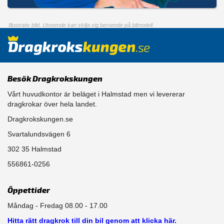
Illustrativ bild. Utseende kan skilja sig beroende på bilmodell.
Besök Dragkrokskungen
Vårt huvudkontor är beläget i Halmstad men vi levererar
dragkrokar över hela landet.
Dragkrokskungen.se
Svartalundsvägen 6
302 35 Halmstad
556861-0256
Öppettider
Måndag - Fredag 08.00 - 17.00
Hitta rätt dragkrok till din bil genom att klicka här.