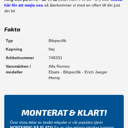
här för att mejla oss
så återkommer vi med en offert till din just
din bil.
Fakta
Typ
Bilspecifik
Kapning
Nej
Artikelnummer
748331
Varumärken /
Alfa Romeo
modeller
Elsats - Bilspecifik - Erich Jaeger
#temp
MONTERAT & KLART!
Över stora delar av landet erbjuder vi vår populära tjänst
MONTERING PÅ PLATS!
En av våra erfarna tekniker kommer