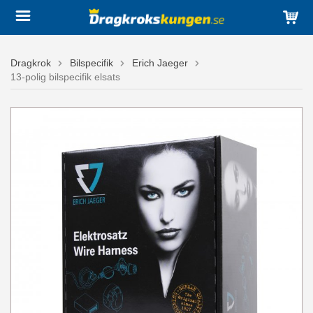
Dragkrok
Bilspecifik
Erich Jaeger
13-polig bilspecifik elsats