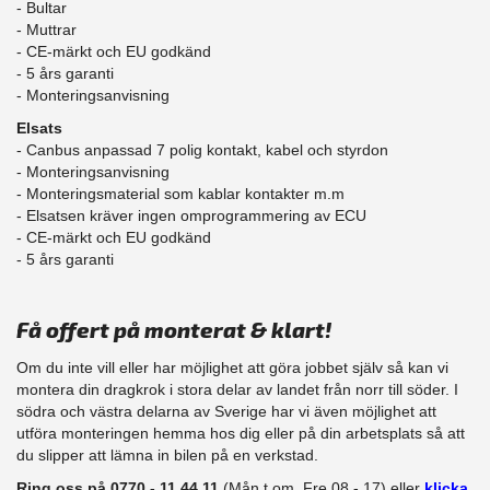
- Bultar
- Muttrar
- CE-märkt och EU godkänd
​- 5 års garanti
- Monteringsanvisning
Elsats
- Canbus anpassad 7 polig kontakt, kabel och styrdon
- Monteringsanvisning
- Monteringsmaterial som kablar kontakter m.m
- Elsatsen kräver ingen omprogrammering av ECU
- CE-märkt och EU godkänd
​- 5 års garanti
Få offert på monterat & klart!
Om du inte vill eller har möjlighet att göra jobbet själv så kan vi
montera din dragkrok i stora delar av landet från norr till söder. I
södra och västra delarna av Sverige har vi även möjlighet att
​utföra monteringen hemma hos dig eller på din arbetsplats så att
du slipper att lämna in bilen på en verkstad.
Ring oss på 0770 - 11 44 11
(Mån t.om. Fre 08 - 17) eller
klicka