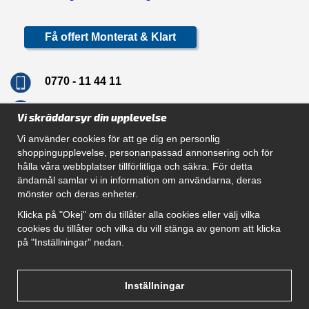
Få offert Monterat & Klart
0770 - 11 44 11
info@dragkrokskungen.se
Vi skräddarsyr din upplevelse
Vi använder cookies för att ge dig en personlig
shoppingupplevelse, personanpassad annonsering och för
hålla våra webbplatser tillförlitliga och säkra. För detta
Navigation
ändamål samlar vi in information om användarna, deras
mönster och deras enheter.
Hur beställer jag
Gör Det Själv Paket
Klicka på "Okej" om du tillåter alla cookies eller välj vilka
Montera dragkrok
cookies du tillåter och vilka du vill stänga av genom att klicka
SUPPORT
på "Inställningar" nedan.
Referenser
Villkor
Om oss
Inställningar