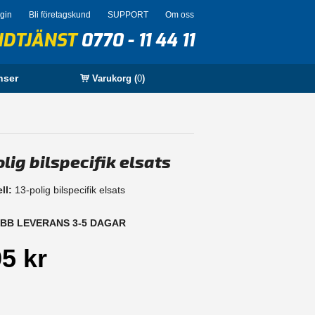
ogin
Bli företagskund
SUPPORT
Om oss
NDTJÄNST
0770 - 11 44 11
nser
Varukorg (
0
)
lig bilspecifik elsats
ll:
13-polig bilspecifik elsats
B LEVERANS 3-5 DAGAR
5 kr