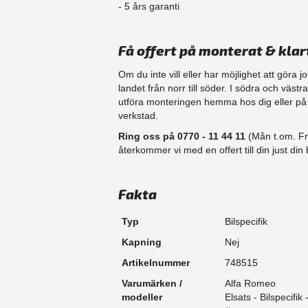
​- 5 års garanti
Få offert på monterat & klar
Om du inte vill eller har möjlighet att göra 
landet från norr till söder. I södra och väst
​utföra monteringen hemma hos dig eller på d
verkstad.
Ring oss på 0770 - 11 44 11
(Mån t.om. Fr
återkommer vi med en offert till din just din b
Fakta
Typ
Bilspecifik
Kapning
Nej
Artikelnummer
748515
Varumärken /
Alfa Romeo
modeller
Elsats - Bilspecifik