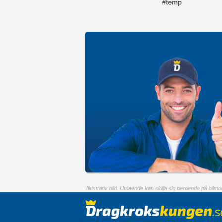
#temp
Illustrativ bild. Utseende kan skilja sig beroende på bilmod