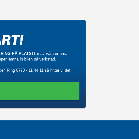
RT!
RING PÅ PLATS!
En av våra erfarna
ipper lämna in bilen på verkstad.
der. Ring
0770 - 11 44 11
så hittar vi det