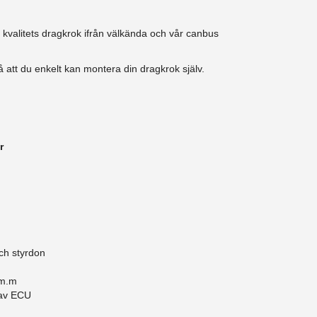
k kvalitets dragkrok ifrån välkända och vår canbus
 att du enkelt kan montera din dragkrok själv.
r
ch styrdon
 m.m
 av ECU