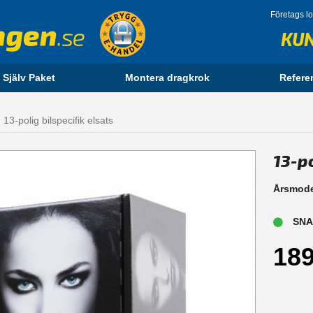
Företags l
KU
 Själv Paket
Montera dragkrok
Refere
13-polig bilspecifik elsats
13-po
Årsmode
SNAB
189