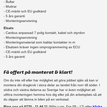
- Bultar
- Muttrar
- CE-märkt och EU godkänd
​- 5 års garanti
- Monteringsanvisning
Elsats
- Canbus anpassad 7 polig kontakt, kabel och styrdon
- Monteringsanvisning
- Monteringsmaterial som kablar kontakter m.m
- Elsatsen kräver ingen omprogrammering av ECU
- CE-märkt och EU godkänd
​- 5 års garanti
Få offert på monterat & klart!
Om du inte vill eller har möjlighet att göra jobbet själv så kan vi
montera din dragkrok i stora delar av landet från norr till söder. I
södra och västra delarna av Sverige har vi även möjlighet att
​utföra monteringen hemma hos dig eller på din arbetsplats så att
du slipper att lämna in bilen på en verkstad.
Ring oss på 0770 - 11 44 11
(Mån t.om. Fre 08 - 17) eller
klicka