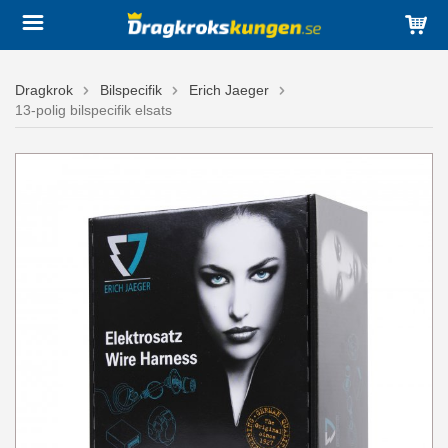
Dragkrok
Bilspecifik
Erich Jaeger
13-polig bilspecifik elsats