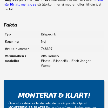
här för att mejla oss
så återkommer vi med en offert till din just
din bil.
Fakta
Typ
Bilspecifik
Kapning
Nej
Artikelnummer
748697
Varumärken /
Alfa Romeo
modeller
Elsats - Bilspecifik - Erich Jaeger
#temp
MONTERAT & KLART!
Över stora delar av landet erbjuder vi vår populära tjänst
MONTERING PÅ PLATS!
En av våra erfarna tekniker kommer