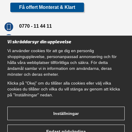
Få offert Monterat & Klart
0770 - 11 44 11
info@dragkrokskungen.se
Vi skräddarsyr din upplevelse
Vi använder cookies för att ge dig en personlig
shoppingupplevelse, personanpassad annonsering och för
hålla våra webbplatser tillförlitliga och säkra. För detta
Navigation
ändamål samlar vi in information om användarna, deras
mönster och deras enheter.
Hur beställer jag
Gör Det Själv Paket
Klicka på "Okej" om du tillåter alla cookies eller välj vilka
Montera dragkrok
cookies du tillåter och vilka du vill stänga av genom att klicka
SUPPORT
på "Inställningar" nedan.
Referenser
Villkor
Om oss
Inställningar
Endast nödvändiga