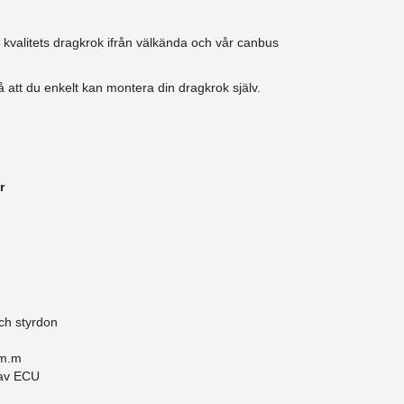
k kvalitets dragkrok ifrån välkända och vår canbus
 att du enkelt kan montera din dragkrok själv.
r
ch styrdon
 m.m
 av ECU