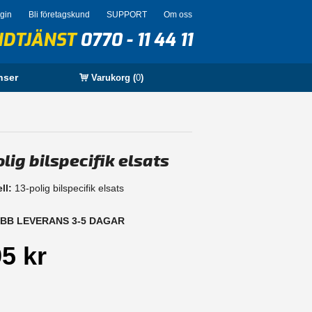
ogin
Bli företagskund
SUPPORT
Om oss
NDTJÄNST
0770 - 11 44 11
nser
Varukorg (
0
)
lig bilspecifik elsats
ll:
13-polig bilspecifik elsats
B LEVERANS 3-5 DAGAR
5 kr