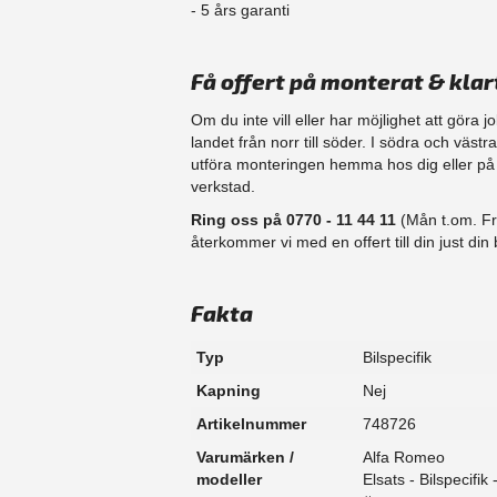
​- 5 års garanti
Få offert på monterat & klar
Om du inte vill eller har möjlighet att göra 
landet från norr till söder. I södra och väst
​utföra monteringen hemma hos dig eller på d
verkstad.
Ring oss på 0770 - 11 44 11
(Mån t.om. Fr
återkommer vi med en offert till din just din b
Fakta
Typ
Bilspecifik
Kapning
Nej
Artikelnummer
748726
Varumärken /
Alfa Romeo
modeller
Elsats - Bilspecifik