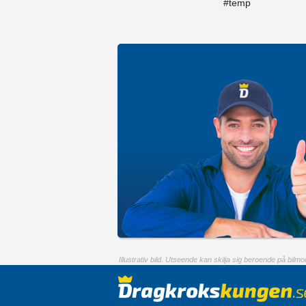
#temp
Illustrativ bild. Utseende kan skilja sig beroende på bilmod