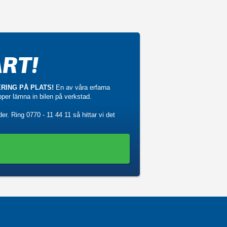
RT!
RING PÅ PLATS!
En av våra erfarna
ipper lämna in bilen på verkstad.
der. Ring
0770 - 11 44 11
så hittar vi det