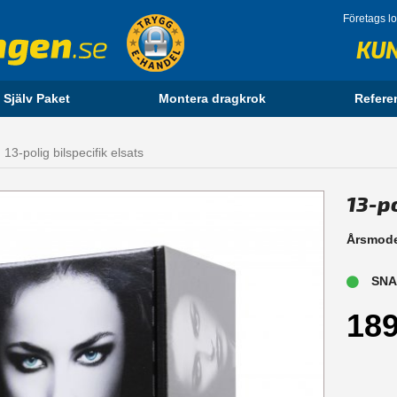
Företags l
KU
 Själv Paket
Montera dragkrok
Refere
13-polig bilspecifik elsats
13-po
Årsmode
SNAB
189