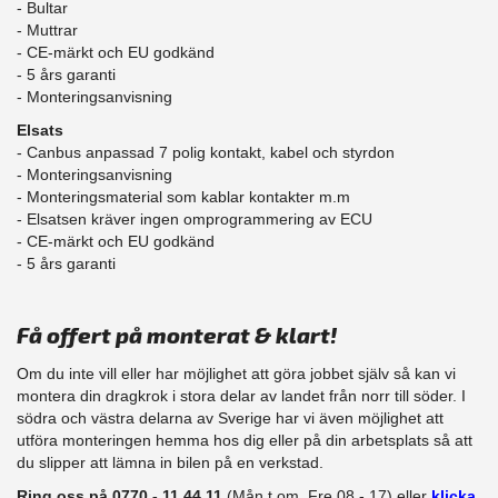
- Bultar
- Muttrar
- CE-märkt och EU godkänd
​- 5 års garanti
- Monteringsanvisning
Elsats
- Canbus anpassad 7 polig kontakt, kabel och styrdon
- Monteringsanvisning
- Monteringsmaterial som kablar kontakter m.m
- Elsatsen kräver ingen omprogrammering av ECU
- CE-märkt och EU godkänd
​- 5 års garanti
Få offert på monterat & klart!
Om du inte vill eller har möjlighet att göra jobbet själv så kan vi
montera din dragkrok i stora delar av landet från norr till söder. I
södra och västra delarna av Sverige har vi även möjlighet att
​utföra monteringen hemma hos dig eller på din arbetsplats så att
du slipper att lämna in bilen på en verkstad.
Ring oss på 0770 - 11 44 11
(Mån t.om. Fre 08 - 17) eller
klicka