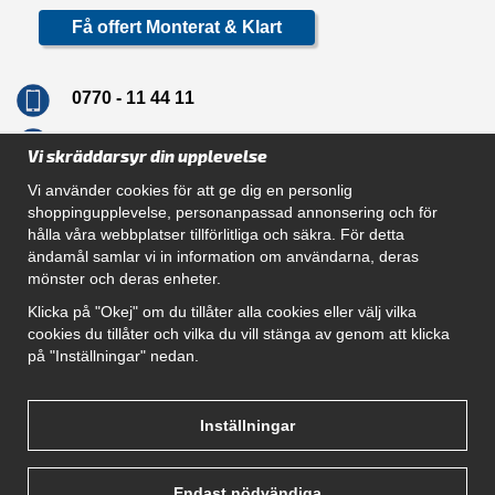
Få offert Monterat & Klart
0770 - 11 44 11
info@dragkrokskungen.se
Vi skräddarsyr din upplevelse
Vi använder cookies för att ge dig en personlig
shoppingupplevelse, personanpassad annonsering och för
hålla våra webbplatser tillförlitliga och säkra. För detta
Navigation
ändamål samlar vi in information om användarna, deras
mönster och deras enheter.
Hur beställer jag
Gör Det Själv Paket
Klicka på "Okej" om du tillåter alla cookies eller välj vilka
Montera dragkrok
cookies du tillåter och vilka du vill stänga av genom att klicka
SUPPORT
på "Inställningar" nedan.
Referenser
Villkor
Om oss
Inställningar
Endast nödvändiga