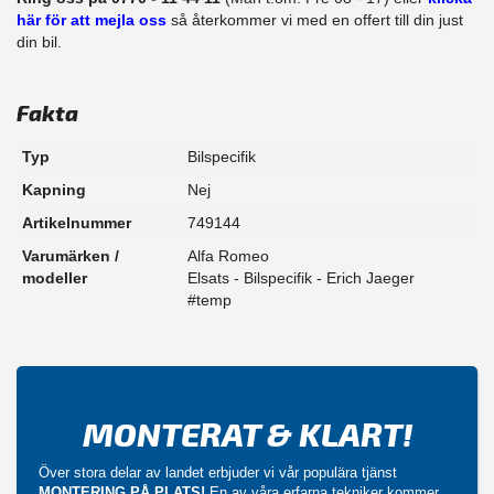
här för att mejla oss
så återkommer vi med en offert till din just
din bil.
Fakta
Typ
Bilspecifik
Kapning
Nej
Artikelnummer
749144
Varumärken /
Alfa Romeo
modeller
Elsats - Bilspecifik - Erich Jaeger
#temp
MONTERAT & KLART!
Över stora delar av landet erbjuder vi vår populära tjänst
MONTERING PÅ PLATS!
En av våra erfarna tekniker kommer