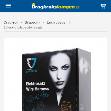
Dragkrok
Bilspecifik
Erich Jaeger
13-polig bilspecifik elsats