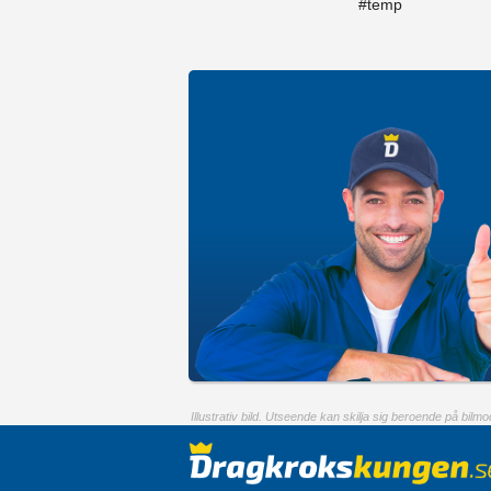
#temp
Illustrativ bild. Utseende kan skilja sig beroende på bilmod