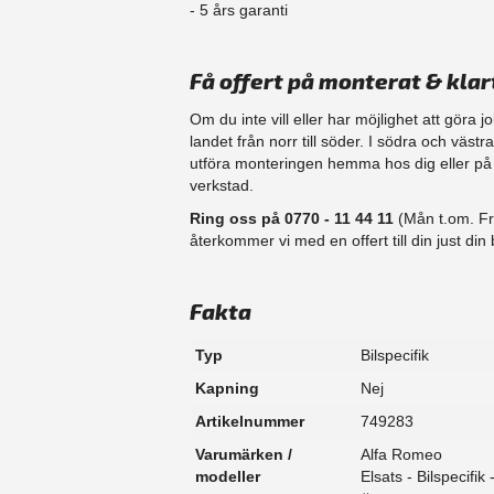
​- 5 års garanti
Få offert på monterat & klar
Om du inte vill eller har möjlighet att göra 
landet från norr till söder. I södra och väst
​utföra monteringen hemma hos dig eller på d
verkstad.
Ring oss på 0770 - 11 44 11
(Mån t.om. Fr
återkommer vi med en offert till din just din b
Fakta
Typ
Bilspecifik
Kapning
Nej
Artikelnummer
749283
Varumärken /
Alfa Romeo
modeller
Elsats - Bilspecifik