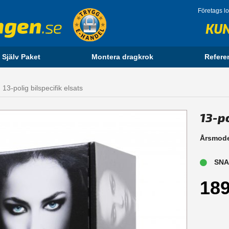
Företags l
KU
 Själv Paket
Montera dragkrok
Refere
13-polig bilspecifik elsats
13-po
Årsmode
SNAB
189