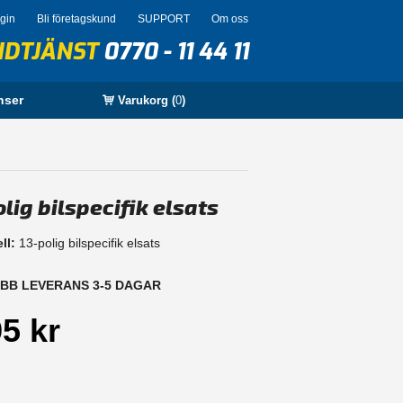
ogin
Bli företagskund
SUPPORT
Om oss
NDTJÄNST
0770 - 11 44 11
nser
Varukorg (
0
)
lig bilspecifik elsats
ll:
13-polig bilspecifik elsats
B LEVERANS 3-5 DAGAR
5 kr