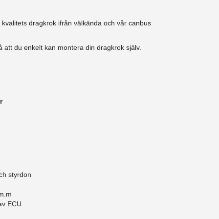
k kvalitets dragkrok ifrån välkända och vår canbus
 att du enkelt kan montera din dragkrok själv.
r
ch styrdon
 m.m
 av ECU