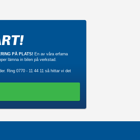
RT!
RING PÅ PLATS!
En av våra erfarna
ipper lämna in bilen på verkstad.
der. Ring
0770 - 11 44 11
så hittar vi det