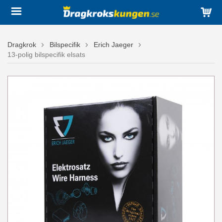
Dragkrok
Bilspecifik
Erich Jaeger
13-polig bilspecifik elsats