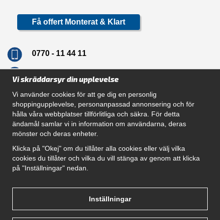
Få offert Monterat & Klart
0770 - 11 44 11
info@dragkrokskungen.se
Vi skräddarsyr din upplevelse
Vi använder cookies för att ge dig en personlig
shoppingupplevelse, personanpassad annonsering och för
hålla våra webbplatser tillförlitliga och säkra. För detta
Navigation
ändamål samlar vi in information om användarna, deras
mönster och deras enheter.
Hur beställer jag
Gör Det Själv Paket
Klicka på "Okej" om du tillåter alla cookies eller välj vilka
Montera dragkrok
cookies du tillåter och vilka du vill stänga av genom att klicka
SUPPORT
på "Inställningar" nedan.
Referenser
Villkor
Om oss
Inställningar