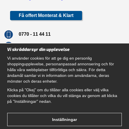
Få offert Monterat & Klart
0770 - 11 44 11
info@dragkrokskungen.se
Vi skräddarsyr din upplevelse
Vi använder cookies för att ge dig en personlig
shoppingupplevelse, personanpassad annonsering och för
hålla våra webbplatser tillförlitliga och säkra. För detta
Navigation
ändamål samlar vi in information om användarna, deras
mönster och deras enheter.
Hur beställer jag
Gör Det Själv Paket
Klicka på "Okej" om du tillåter alla cookies eller välj vilka
Montera dragkrok
cookies du tillåter och vilka du vill stänga av genom att klicka
SUPPORT
på "Inställningar" nedan.
Referenser
Villkor
Om oss
Inställningar