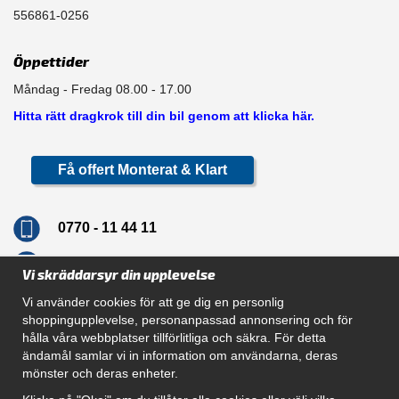
556861-0256
Öppettider
Måndag - Fredag 08.00 - 17.00
Hitta rätt dragkrok till din bil genom att klicka här.
Få offert Monterat & Klart
0770 - 11 44 11
info@dragkrokskungen.se
Vi skräddarsyr din upplevelse
Vi använder cookies för att ge dig en personlig
shoppingupplevelse, personanpassad annonsering och för
hålla våra webbplatser tillförlitliga och säkra. För detta
Navigation
ändamål samlar vi in information om användarna, deras
mönster och deras enheter.
Hur beställer jag
Gör Det Själv Paket