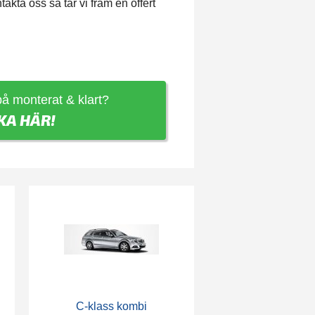
ta oss så tar vi fram en offert
 på monterat & klart?
KA HÄR!
C-klass kombi