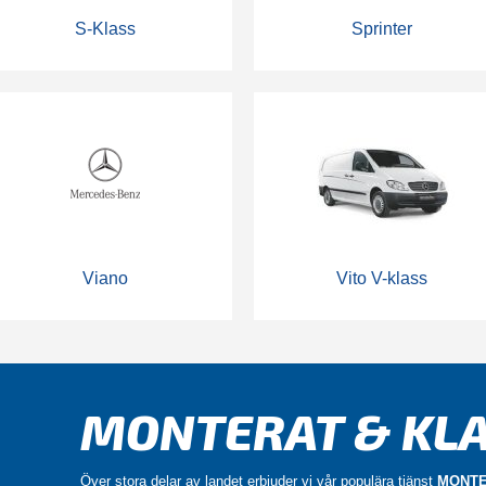
S-Klass
Sprinter
Viano
Vito V-klass
MONTERAT & KLA
Över stora delar av landet erbjuder vi vår populära tjänst
MONTE