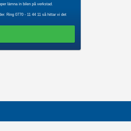
ipper lämna in bilen på verkstad.
der. Ring
0770 - 11 44 11
så hittar vi det