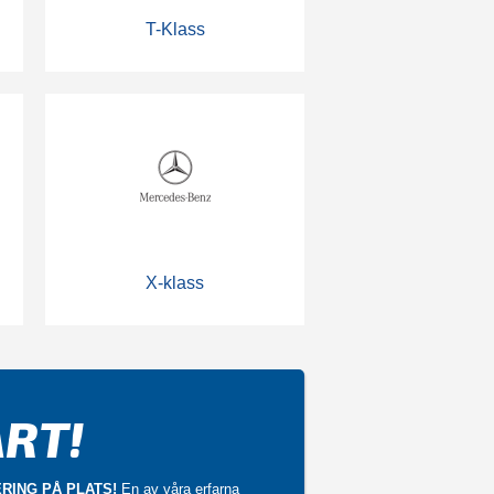
T-Klass
X-klass
RT!
RING PÅ PLATS!
En av våra erfarna