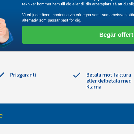
tekniker kommer hem till dig eller till din arbetsplats så att du sl
Vi erbjuder även montering via vår egna samt samarbetsverkstä
alternativ som passar bäst för dig.
Begär offert
Prisgaranti
Betala mot faktura
eller delbetala med
Klarna