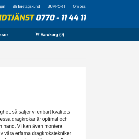
ogin
Bli företagskund
SUPPORT
Om oss
NDTJÄNST
0770 - 11 44 11
nser
Varukorg (
0
)
et, så säljer vi enbart kvalitets
dessa dragkrokar är optimal och
en hand. Vi kan även montera
v våra erfarna dragkrokstekniker