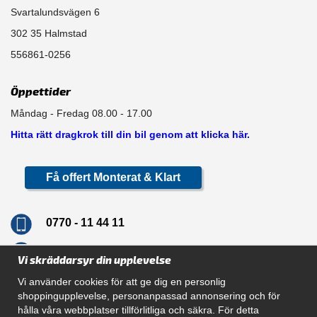
Svartalundsvägen 6
302 35 Halmstad
556861-0256
Öppettider
Måndag - Fredag 08.00 - 17.00
Hitta rätt dragkrok till din bil genom att klicka här.
Få offert Monterat & Klart
0770 - 11 44 11
info@dragkrokskungen.se
Vi skräddarsyr din upplevelse
Vi använder cookies för att ge dig en personlig
shoppingupplevelse, personanpassad annonsering och för
hålla våra webbplatser tillförlitliga och säkra. För detta