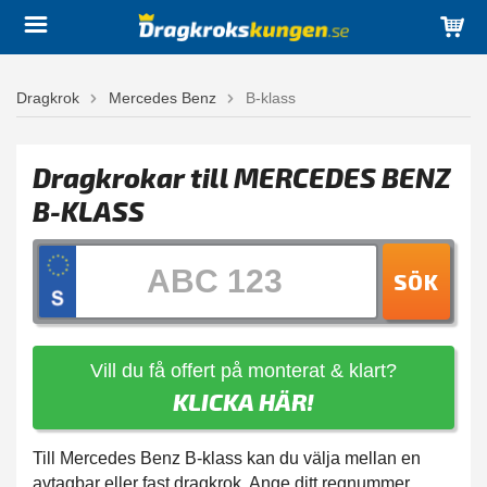
Dragkrok
Mercedes Benz
B-klass
Dragkrokar till MERCEDES BENZ
B-KLASS
SÖK
Vill du få offert på monterat & klart?
KLICKA HÄR!
Till Mercedes Benz B-klass kan du välja mellan en
avtagbar eller fast dragkrok. Ange ditt regnummer