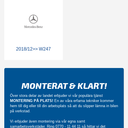
2018/12>> W247
MONTERAT & KLART!
Över stora delar av landet erbjuder vi vår populära tjänst
MONTERING PÅ PLATS!
En av våra erfarna tekniker kommer
hem till dig eller till din arbetsplats så att du slipper lämna in bilen
på verkstad.
Vi erbjuder även montering via vår egna samt
samarbetsverkstäder. Ring
0770 - 11 44 11
så hittar vi det