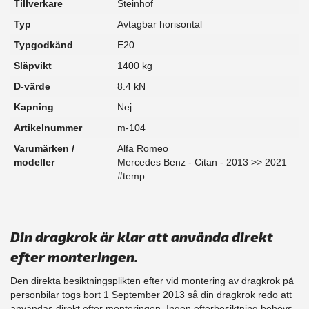
Tillverkare
Steinhof
Typ
Avtagbar horisontal
Typgodkänd
E20
Släpvikt
1400 kg
D-värde
8.4 kN
Kapning
Nej
Artikelnummer
m-104
Varumärken /
Alfa Romeo
modeller
Mercedes Benz - Citan - 2013 >> 2021
#temp
Din dragkrok är klar att använda direkt
efter monteringen.
Den direkta besiktningsplikten efter vid montering av dragkrok på
personbilar togs bort 1 September 2013 så din dragkrok redo att
användas direkt efter monteringen. Ingen efterbesiktning behövs