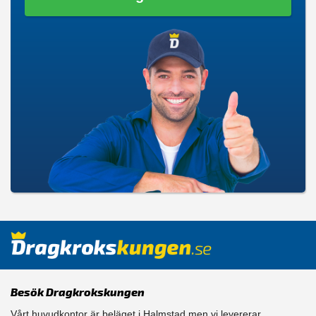
Besök Dragkrokskungen
Vårt huvudkontor är beläget i Halmstad men vi levererar