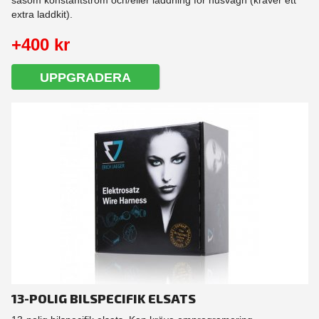
såsom konstantström och/eller laddning för husvagn (kräver ett
extra laddkit).
+400 kr
UPPGRADERA
13-POLIG BILSPECIFIK ELSATS