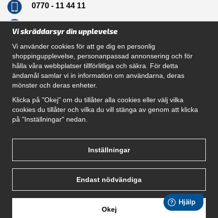
0770 - 11 44 11
info@dragkrokskungen.se
Vi skräddarsyr din upplevelse
Vi använder cookies för att ge dig en personlig
shoppingupplevelse, personanpassad annonsering och för
hålla våra webbplatser tillförlitliga och säkra. För detta
Navigation
ändamål samlar vi in information om användarna, deras
mönster och deras enheter.
Hur beställer jag
Gör Det Själv Paket
Klicka på "Okej" om du tillåter alla cookies eller välj vilka
Montera dragkrok
cookies du tillåter och vilka du vill stänga av genom att klicka
SUPPORT
på "Inställningar" nedan.
Referenser
Villkor
Om oss
Inställningar
Endast nödvändiga
Okej