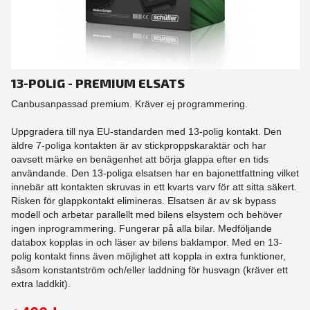
13-POLIG - PREMIUM ELSATS
Canbusanpassad premium. Kräver ej programmering.
Uppgradera till nya EU-standarden med 13-polig kontakt. Den
äldre 7-poliga kontakten är av stickproppskaraktär och har
oavsett märke en benägenhet att börja glappa efter en tids
användande. Den 13-poliga elsatsen har en bajonettfattning vilket
innebär att kontakten skruvas in ett kvarts varv för att sitta säkert.
Risken för glappkontakt elimineras. Elsatsen är av sk bypass
modell och arbetar parallellt med bilens elsystem och behöver
ingen inprogrammering. Fungerar på alla bilar. Medföljande
databox kopplas in och läser av bilens baklampor. Med en 13-
polig kontakt finns även möjlighet att koppla in extra funktioner,
såsom konstantström och/eller laddning för husvagn (kräver ett
extra laddkit).