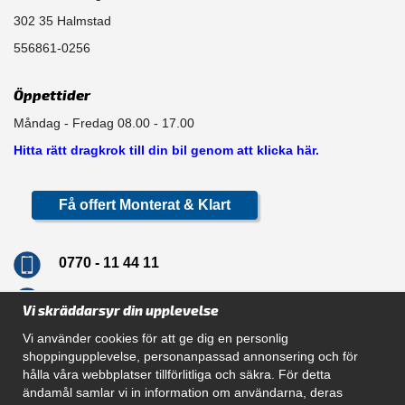
302 35 Halmstad
556861-0256
Öppettider
Måndag - Fredag 08.00 - 17.00
Hitta rätt dragkrok till din bil genom att klicka här.
Få offert Monterat & Klart
0770 - 11 44 11
info@dragkrokskungen.se
Vi skräddarsyr din upplevelse
Vi använder cookies för att ge dig en personlig
shoppingupplevelse, personanpassad annonsering och för
hålla våra webbplatser tillförlitliga och säkra. För detta
Navigation
ändamål samlar vi in information om användarna, deras