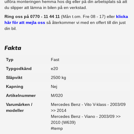
​utföra monteringen hemma hos dig eller på din arbetsplats så att
du slipper att lämna in bilen på en verkstad.
Ring oss på 0770 - 11 44 11
(Mån t.om. Fre 08 - 17) eller
klicka
här för att mejla oss
så återkommer vi med en offert till din just
din bil.
Fakta
Typ
Fast
Typgodkänd
e20
Släpvikt
2500 kg
Kapning
Nej
Artikelnummer
M/020
Varumärken /
Mercedes Benz - Vito V-klass - 2003/09
modeller
>> 2014
Mercedes Benz - Viano - 2003/09 >>
2010 (W639)
#temp