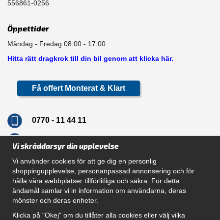
556861-0256
Öppettider
Måndag - Fredag 08.00 - 17.00
Hitta rätt dragkrok till din bil genom att klicka här.
Få offert Monterat & Klart
0770 - 11 44 11
info@dragkrokskungen.se
Vi skräddarsyr din upplevelse
Vi använder cookies för att ge dig en personlig
shoppingupplevelse, personanpassad annonsering och för
hålla våra webbplatser tillförlitliga och säkra. För detta
Navigation
ändamål samlar vi in information om användarna, deras
mönster och deras enheter.
Hur beställer jag
Gör Det Själv Paket
Klicka på "Okej" om du tillåter alla cookies eller välj vilka